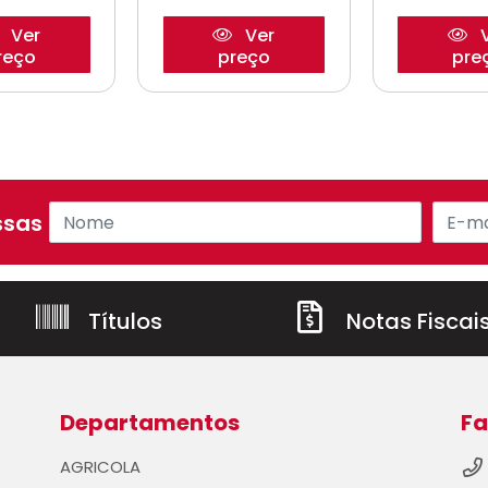
Ver
Ver
V
reço
preço
pre
sas ofertas!
Títulos
Notas Fiscai
Departamentos
Fa
AGRICOLA