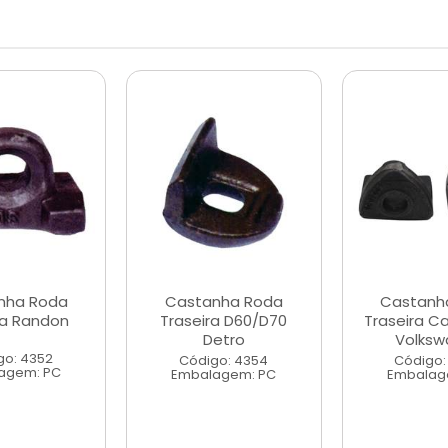
nha Roda
Castanha Roda
Castanh
ta Randon
Traseira D60/D70
Traseira C
Detro
Volksw
go: 4352
Código: 4354
Código:
agem: PC
Embalagem: PC
Embalag