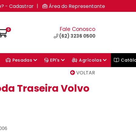
|
e? - Cadastrar
Área do Representante
Fale Conosco
0
(62) 3236 0500
Pesadas
EPI's
Agrícolas
Catál
VOLTAR
da Traseira Volvo
.006