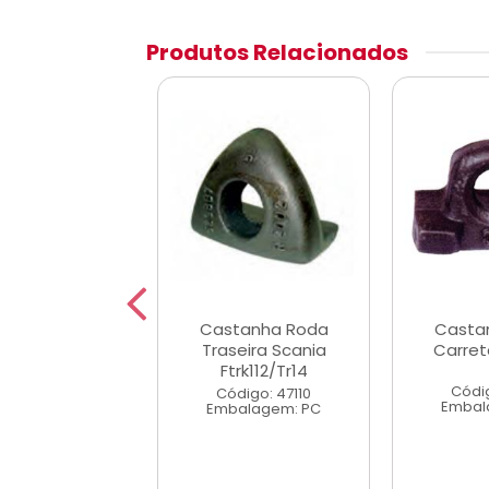
Produtos Relacionados
tanha roda
Castanha Roda
Casta
eira D60/D70
Traseira Scania
Carre
Detro
Ftrk112/Tr14
Códi
digo: 4355
Código: 47110
Embal
alagem: PC
Embalagem: PC