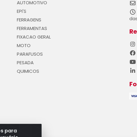
AUTOMOTIVO
EPI'S
das
FERRAGENS
FERRAMENTAS
Re
FIXACAO GERAL
MOTO
PARAFUSOS
PESADA
QUIMICOS
F
os para