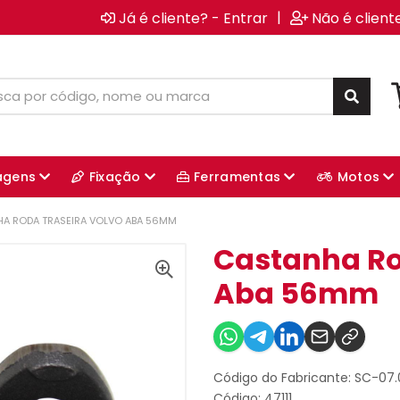
|
Já é cliente? - Entrar
Não é client
agens
Fixação
Ferramentas
Motos
A RODA TRASEIRA VOLVO ABA 56MM
Castanha Ro
Aba 56mm
Código do Fabricante: SC-07
Código: 47111