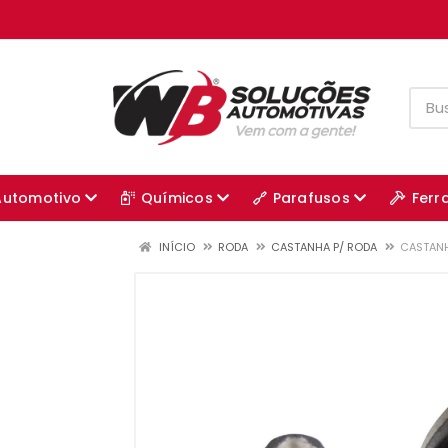
Automotivo
Químicos
Parafusos
Ferr
INÍCIO
RODA
CASTANHA P/ RODA
CASTANH