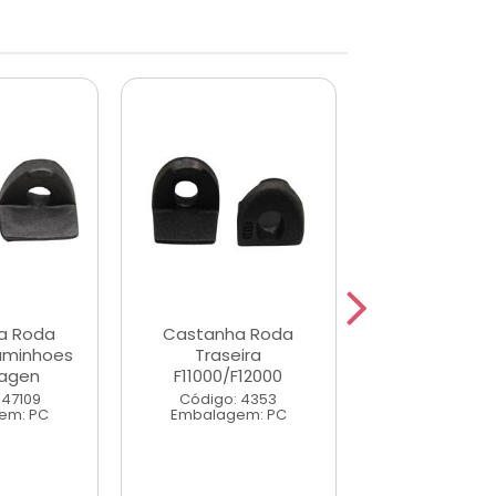
a Roda
Castanha Roda
Castanha 
aminhoes
Traseira
dianteira D
agen
F11000/F12000
Detro
 47109
Código: 4353
Código: 4
em: PC
Embalagem: PC
Embalagem