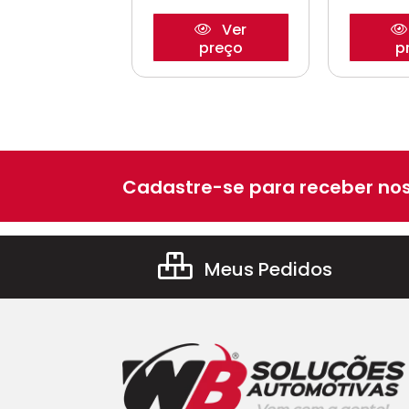
Ver
Ver
preço
preço
p
Cadastre-se para receber nos
Meus Pedidos