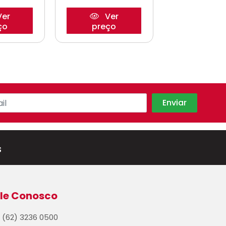
er
Ver
Ve
ço
preço
preço
s
le Conosco
(62) 3236 0500