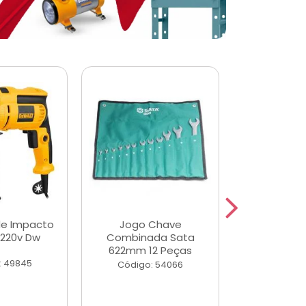
de Impacto
Jogo Chave
Jogo de Ch
 220v Dw
Combinada Sata
Longas e 
622mm 12 Peças
Peças
: 49845
Código: 54066
Código: