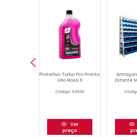
Multimec X3
Protetivo Turbo Pro Pronto
Armaçao
Uso Rosa 1l
Estante M
o: 50273
Código: 53930
Códig
Ver
Ver
reço
preço
pr