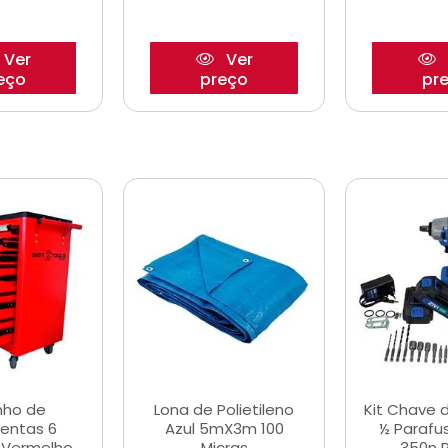
Ver
Ver
eço
preço
pr
nho de
Lona de Polietileno
Kit Chave 
entas 6
Azul 5mX3m 100
½ Parafu
 Vermelho
Micras
350n 