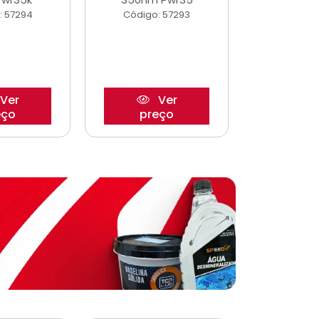
: 57294
Código: 57293
Código:
Ver
Ver
eço
preço
pre