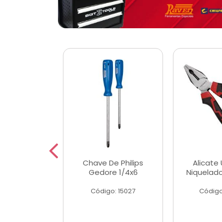
 Magnetica
Chave De Philips
Alicate 
ngular
Gedore 1/4x6
Niquelad
o: 56779
Código: 15027
Código