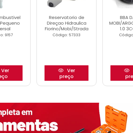
ombustivel
Reservatorio de
BBA 
o Pequeno
Direçao Hidraulica
MOBI/ARG
ersal
Fiorino/Mobi/Strada
1.0 3C
o: 9157
Código: 57333
Código
Ver
Ver
eço
preço
pr