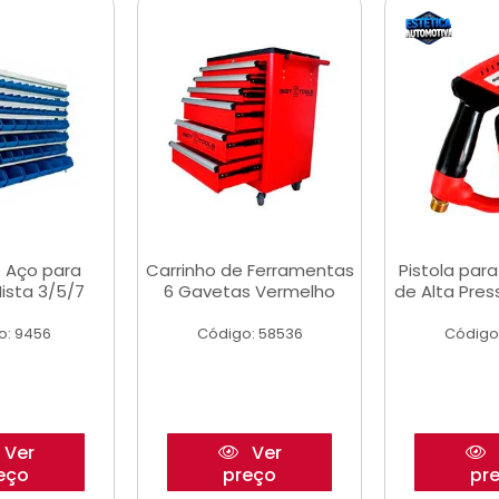
 Aço para
Carrinho de Ferramentas
Pistola par
ista 3/5/7
6 Gavetas Vermelho
de Alta Pre
o: 9456
Código: 58536
Código
Ver
Ver
eço
preço
pr