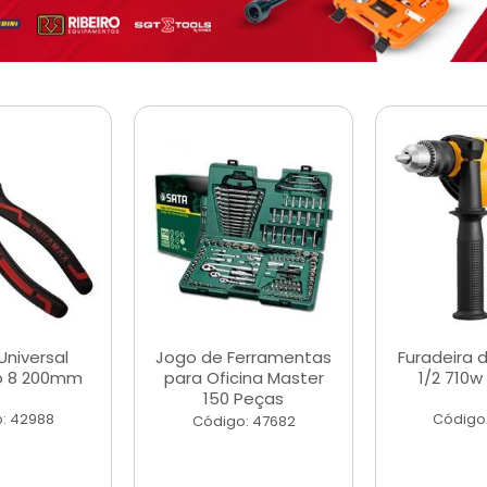
Universal
Jogo de Ferramentas
Furadeira 
o 8 200mm
para Oficina Master
1/2 710w
150 Peças
: 42988
Código
Código: 47682