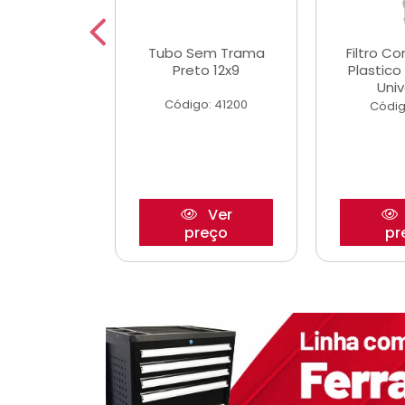
dro Roda
Tubo Sem Trama
Filtro C
,63mm
Preto 12x9
Plastic
o/Strada
Univ
Código: 41200
o: 27880
Códig
Ver
Ver
reço
preço
pr