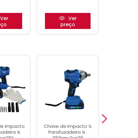
Ver
Ver
eço
preço
pre
de Impacto
Chave de Impacto ½
Jogo de C
sadeira ¼
Parafusadeira ¼ .
Fenda 
Pwr35k
350nm Pwr35
S3800