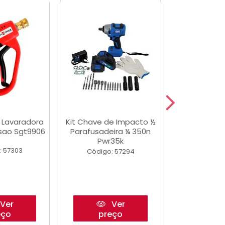
a Lavaradora
Kit Chave de Impacto ½
Adesivo Epox
ssao Sgt9906
Parafusadeira ¼ 350n
Transp.
Pwr35k
: 57303
Código:
Código: 57294
Ver
Ver
eço
preço
pre