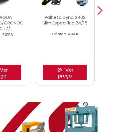
DAGUA
Palheta Dyna S402
Eixo P
O/CRONOS
Slim Especifica 24/15
Trambulad
C 17/..
05/
Código: 49411
: 50153
Código:
Ver
Ver
eço
preço
pre