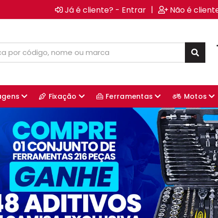
|
Já é cliente? - Entrar
Não é client
agens
Fixação
Ferramentas
Motos