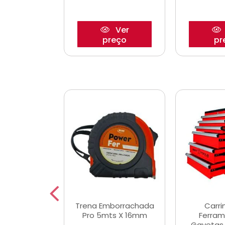
Ver
Ver
reço
preço
pr
De Corte
Trena Emborrachada
Carri
3/64x7/8
Pro 5mts X 16mm
Ferram
0x22,2mm
Gavetas