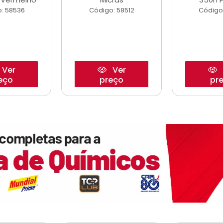
: 58536
Código: 58512
Código
Ver
Ver
eço
preço
pr