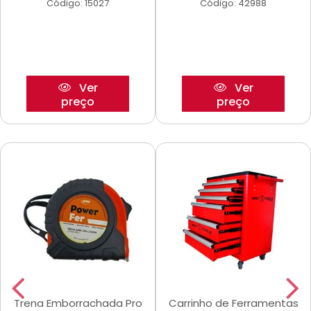
Código: 15027
Código: 42988
Ver
Ver
preço
preço
Trena Emborrachada Pro
Carrinho de Ferramentas