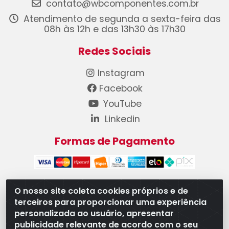
contato@wbcomponentes.com.br
Atendimento de segunda a sexta-feira das
08h às 12h e das 13h30 às 17h30
Redes Sociais
Instagram
Facebook
YouTube
Linkedin
Formas de Pagamento
O nosso site coleta cookies próprios e de
terceiros para proporcionar uma experiência
WB Componentes Automotivos LTDA - CNPJ
personalizada ao usuário, apresentar
08.528.393/0001-12 - Rua do Níquel, 667 - Parque
publicidade relevante de acordo com o seu
Oeste Industrial, Goiânia/GO - CEP 74375-660