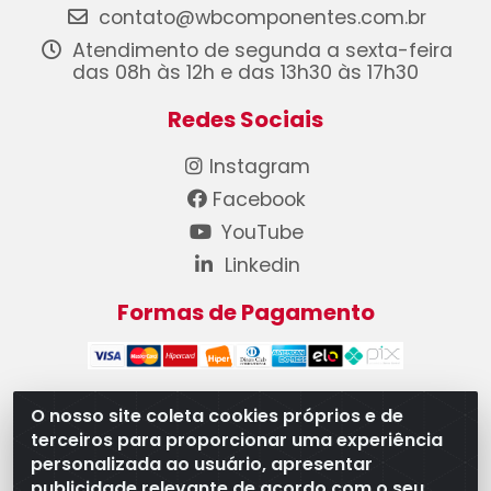
contato@wbcomponentes.com.br
Atendimento de segunda a sexta-feira
das 08h às 12h e das 13h30 às 17h30
Redes Sociais
Instagram
Facebook
YouTube
Linkedin
Formas de Pagamento
O nosso site coleta cookies próprios e de
terceiros para proporcionar uma experiência
WB Componentes Automotivos LTDA - CNPJ
personalizada ao usuário, apresentar
08.528.393/0001-12 - Rua do Níquel, 667 - Parque
publicidade relevante de acordo com o seu
Oeste Industrial, Goiânia/GO - CEP 74375-660