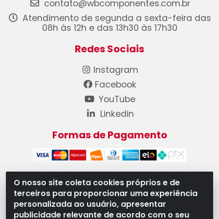
contato@wbcomponentes.com.br
Atendimento de segunda a sexta-feira das
08h às 12h e das 13h30 às 17h30
Redes Sociais
Instagram
Facebook
YouTube
Linkedin
Formas de Pagamento
O nosso site coleta cookies próprios e de
terceiros para proporcionar uma experiência
WB Componentes Automotivos LTDA - CNPJ
personalizada ao usuário, apresentar
08.528.393/0001-12 - Rua do Níquel, 667 - Parque
publicidade relevante de acordo com o seu
Oeste Industrial, Goiânia/GO - CEP 74375-660