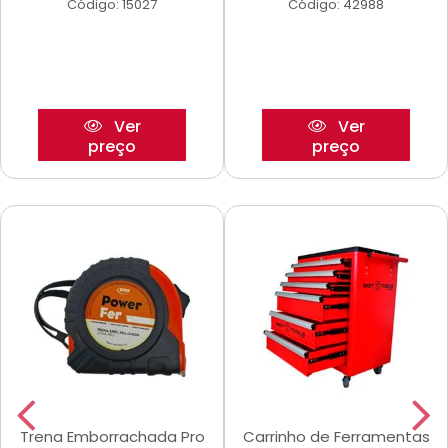
Código: 15027
Código: 42988
Ver
Ver
preço
preço
Trena Emborrachada Pro
Carrinho de Ferramentas