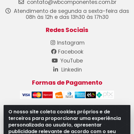
contato@wbcomponentes.com.br
Atendimento de segunda a sexta-feira das
08h às 12h e das 13h30 às 17h30
Redes Sociais
Instagram
Facebook
YouTube
Linkedin
Formas de Pagamento
O nosso site coleta cookies próprios e de
terceiros para proporcionar uma experiência
WB Componentes Automotivos LTDA - CNPJ
personalizada ao usuário, apresentar
08.528.393/0001-12 - Rua do Níquel, 667 - Parque
publicidade relevante de acordo com o seu
Oeste Industrial, Goiânia/GO - CEP 74375-660