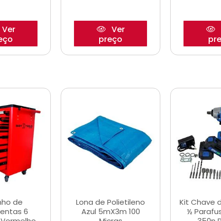
Ver
Ver
eço
preço
pr
nho de
Lona de Polietileno
Kit Chave 
entas 6
Azul 5mX3m 100
½ Parafu
 Vermelho
Micras
350n 