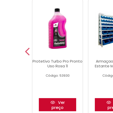
Multimec X3
Protetivo Turbo Pro Pronto
Armaçao
Uso Rosa 1l
Estante M
o: 50273
Código: 53930
Códig
Ver
Ver
reço
preço
pr