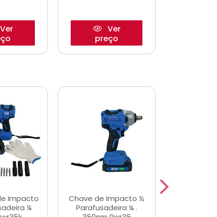
Ver
Ver
eço
preço
pre
de Impacto
Chave de Impacto ½
Jogo de C
sadeira ¼
Parafusadeira ¼ .
Fenda 
Pwr35k
350nm Pwr35
S3800