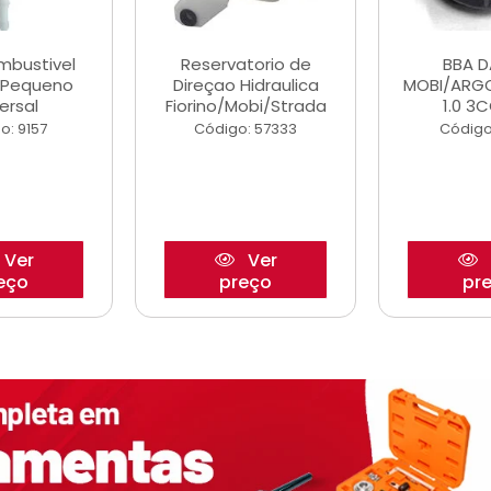
ombustivel
Reservatorio de
BBA 
o Pequeno
Direçao Hidraulica
MOBI/ARG
ersal
Fiorino/Mobi/Strada
1.0 3C
o: 9157
Código: 57333
Código
Ver
Ver
eço
preço
pr