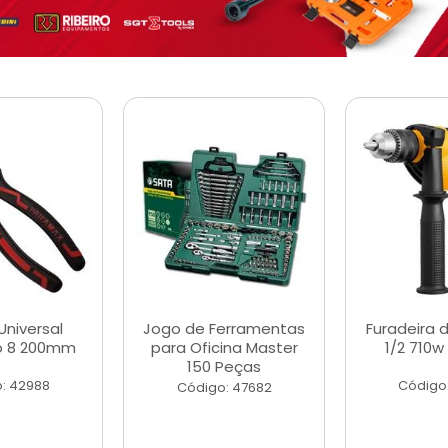
Universal
Jogo de Ferramentas
Furadeira 
o 8 200mm
para Oficina Master
1/2 710w
150 Peças
: 42988
Código
Código: 47682