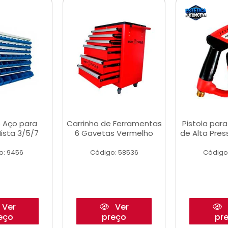
 Aço para
Carrinho de Ferramentas
Pistola par
ista 3/5/7
6 Gavetas Vermelho
de Alta Pre
o: 9456
Código: 58536
Código
Ver
Ver
eço
preço
pr