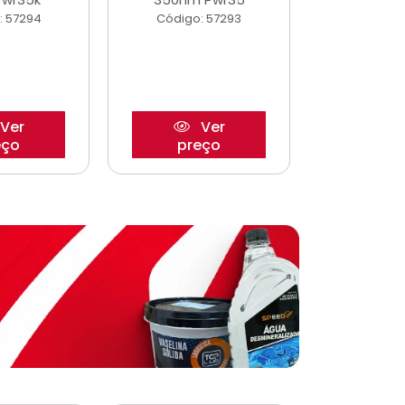
: 57294
Código: 57293
Código:
Ver
Ver
eço
preço
pre