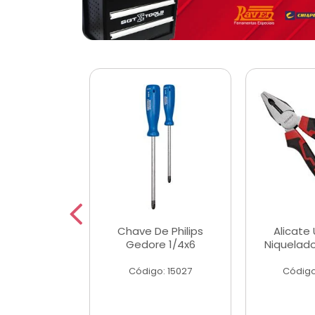
 Magnetica
Chave De Philips
Alicate 
ngular
Gedore 1/4x6
Niquelad
o: 56779
Código: 15027
Código