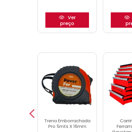
Ver
Ver
reço
preço
pr
De Corte
Trena Emborrachada
Carri
3/64x7/8
Pro 5mts X 16mm
Ferram
0x22,2mm
Gavetas