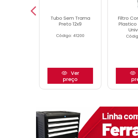
dro Roda
Tubo Sem Trama
Filtro C
,63mm
Preto 12x9
Plastic
o/Strada
Univ
Código: 41200
o: 27880
Códig
Ver
Ver
reço
preço
pr