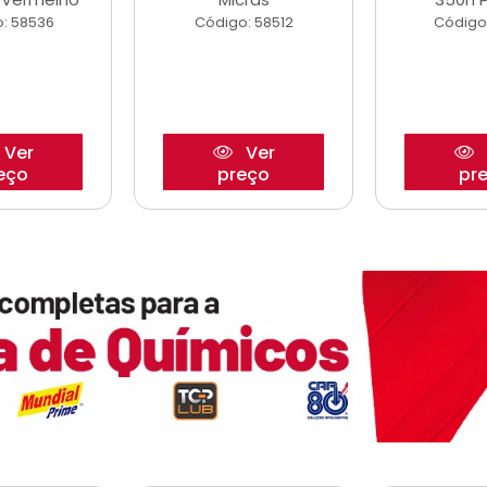
: 58536
Código: 58512
Código
Ver
Ver
eço
preço
pr