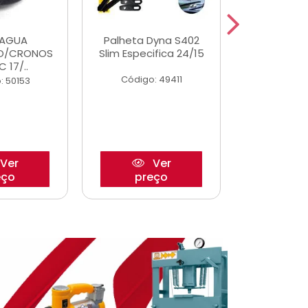
DAGUA
Palheta Dyna S402
Eixo P
O/CRONOS
Slim Especifica 24/15
Trambulad
C 17/..
05/
Código: 49411
: 50153
Código:
Ver
Ver
eço
preço
pre