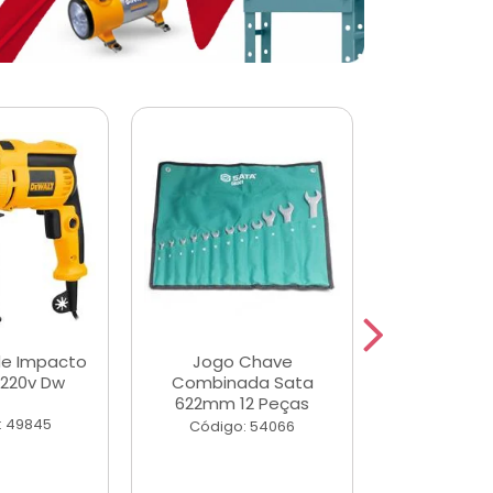
de Impacto
Jogo Chave
Jogo de Ch
 220v Dw
Combinada Sata
Longas e 
622mm 12 Peças
Peças
: 49845
Código: 54066
Código: