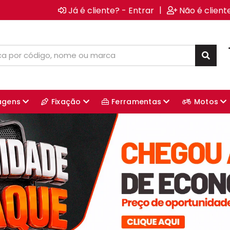
|
Já é cliente? - Entrar
Não é client
agens
Fixação
Ferramentas
Motos