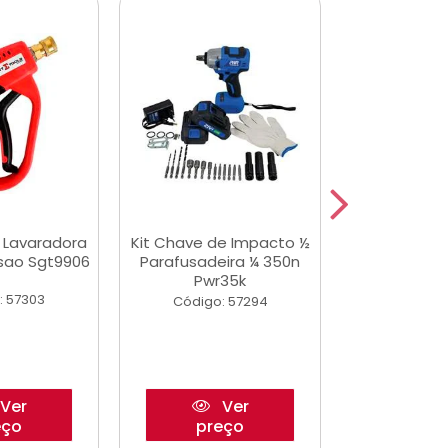
a Lavaradora
Kit Chave de Impacto ½
Adesivo Epox
ssao Sgt9906
Parafusadeira ¼ 350n
Transp.
Pwr35k
: 57303
Código:
Código: 57294
Ver
Ver
eço
preço
pre