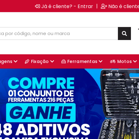
|
Já é cliente? - Entrar
Não é client
agens
Fixação
Ferramentas
Motos