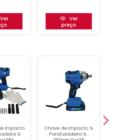
Ver
Ver
eço
preço
pre
de Impacto
Chave de Impacto ½
Jogo de C
sadeira ¼
Parafusadeira ¼ .
Fenda 
Pwr35k
350nm Pwr35
S3800