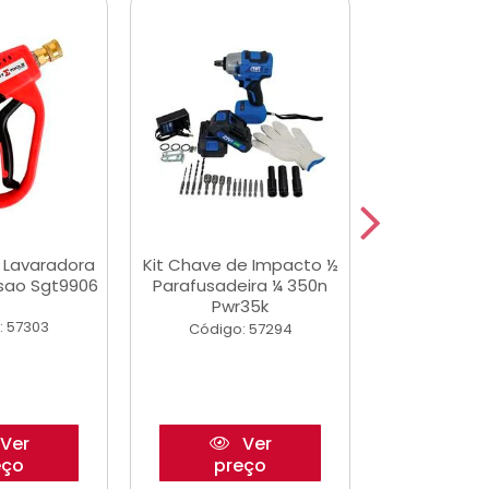
a Lavaradora
Kit Chave de Impacto ½
Adesivo Epox
ssao Sgt9906
Parafusadeira ¼ 350n
Transp.
Pwr35k
: 57303
Código:
Código: 57294
Ver
Ver
eço
preço
pre