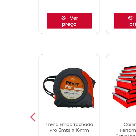
Ver
Ver
reço
preço
pr
De Corte
Trena Emborrachada
Carri
3/64x7/8
Pro 5mts X 16mm
Ferram
0x22,2mm
Gavetas