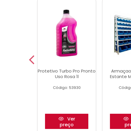
Multimec X3
Protetivo Turbo Pro Pronto
Armaçao
Uso Rosa 1l
Estante M
o: 50273
Código: 53930
Códig
Ver
Ver
reço
preço
pr