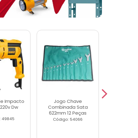
de Impacto
Jogo Chave
Jogo de Ch
 220v Dw
Combinada Sata
Longas e 
622mm 12 Peças
Peças
: 49845
Código: 54066
Código: