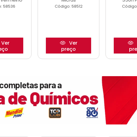
: 58536
Código: 58512
Código
Ver
Ver
eço
preço
pr