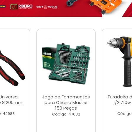
Universal
Jogo de Ferramentas
Furadeira 
o 8 200mm
para Oficina Master
1/2 710w
150 Peças
: 42988
Código
Código: 47682