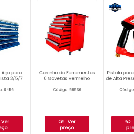
 Aço para
Carrinho de Ferramentas
Pistola par
ista 3/5/7
6 Gavetas Vermelho
de Alta Pre
o: 9456
Código: 58536
Código
Ver
Ver
eço
preço
pr