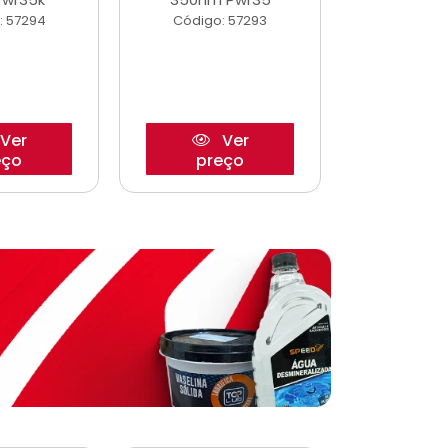
: 57294
Código: 57293
Código:
Ver
Ver
eço
preço
pre