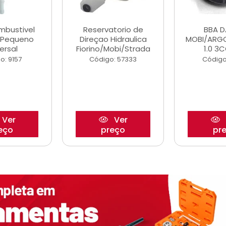
ombustivel
Reservatorio de
BBA 
o Pequeno
Direçao Hidraulica
MOBI/ARG
ersal
Fiorino/Mobi/Strada
1.0 3C
o: 9157
Código: 57333
Código
Ver
Ver
eço
preço
pr