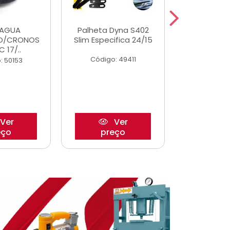
DAGUA
Palheta Dyna S402
Eixo P
O/CRONOS
Slim Especifica 24/15
Trambulad
C 17/..
05/
Código: 49411
: 50153
Código:
Ver
Ver
eço
preço
pre