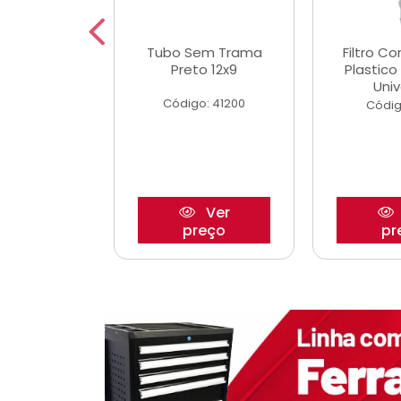
dro Roda
Tubo Sem Trama
Filtro C
,63mm
Preto 12x9
Plastic
o/Strada
Univ
Código: 41200
o: 27880
Códig
Ver
Ver
reço
preço
pr