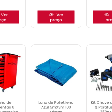
Ver
Ver
eço
preço
pr
nho de
Lona de Polietileno
Kit Chave 
entas 6
Azul 5mX3m 100
½ Parafu
 Vermelho
Micras
350n 