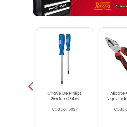
 Magnetica
Chave De Philips
Alicate 
ngular
Gedore 1/4x6
Niquelad
o: 56779
Código: 15027
Código