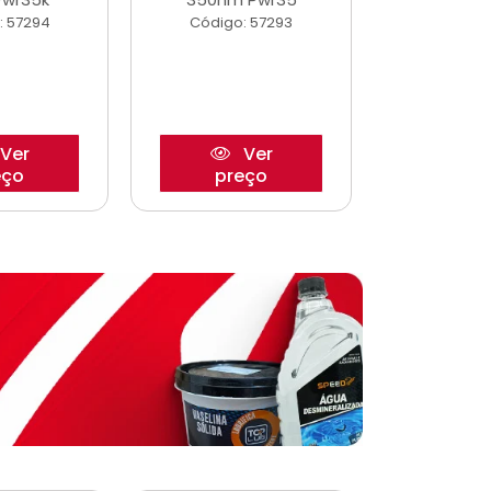
: 57294
Código: 57293
Código:
Ver
Ver
eço
preço
pre