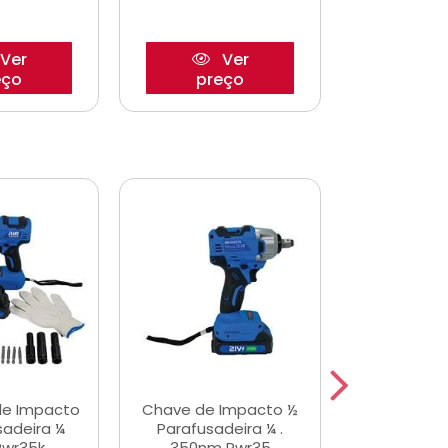
Ver
Ver
eço
preço
pre
de Impacto
Chave de Impacto ½
Jogo de C
sadeira ¼
Parafusadeira ¼ .
Fenda 
Pwr35k
350nm Pwr35
S3800