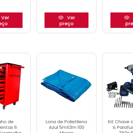
Ver
Ver
eço
preço
pr
nho de
Lona de Polietileno
Kit Chave 
entas 6
Azul 5mX3m 100
½ Parafu
 Vermelho
Micras
350n 