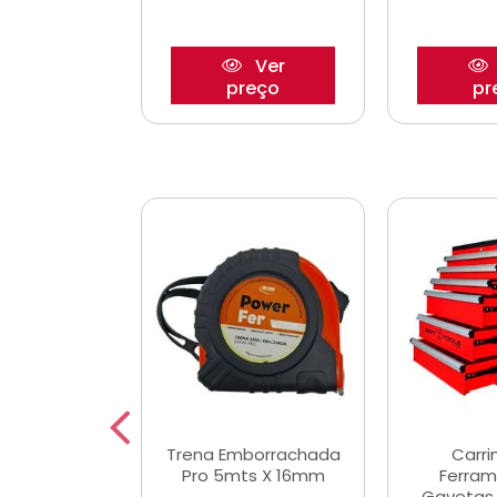
Ver
Ver
reço
preço
pr
De Corte
Trena Emborrachada
Carri
3/64x7/8
Pro 5mts X 16mm
Ferram
0x22,2mm
Gavetas