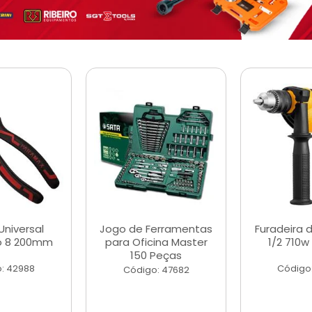
Universal
Jogo de Ferramentas
Furadeira 
o 8 200mm
para Oficina Master
1/2 710w
150 Peças
: 42988
Código
Código: 47682