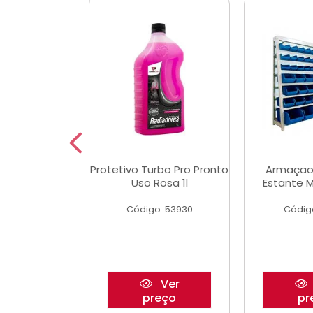
Multimec X3
Protetivo Turbo Pro Pronto
Armaçao
Uso Rosa 1l
Estante M
o: 50273
Código: 53930
Códig
Ver
Ver
reço
preço
pr