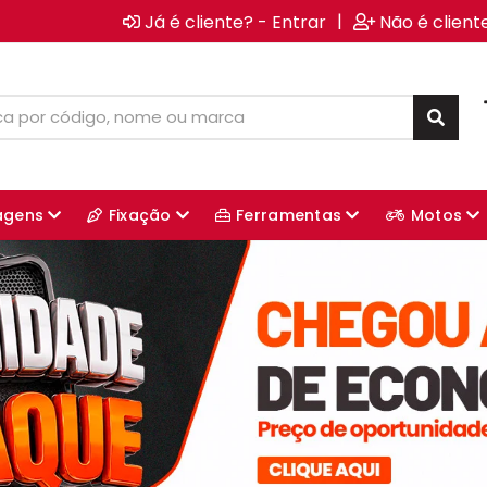
|
Já é cliente? - Entrar
Não é client
agens
Fixação
Ferramentas
Motos