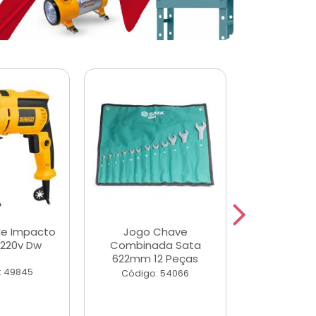
de Impacto
Jogo Chave
Jogo de Ch
 220v Dw
Combinada Sata
Longas e 
622mm 12 Peças
Peças
: 49845
Código: 54066
Código: