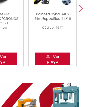
DAGUA
Palheta Dyna S402
Eixo P
O/CRONOS
Slim Especifica 24/15
Trambulad
C 17/..
05/
Código: 49411
: 50153
Código:
Ver
Ver
eço
preço
pre