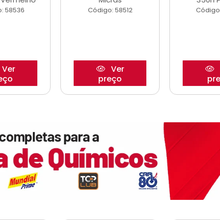
: 58536
Código: 58512
Código
Ver
Ver
eço
preço
pr