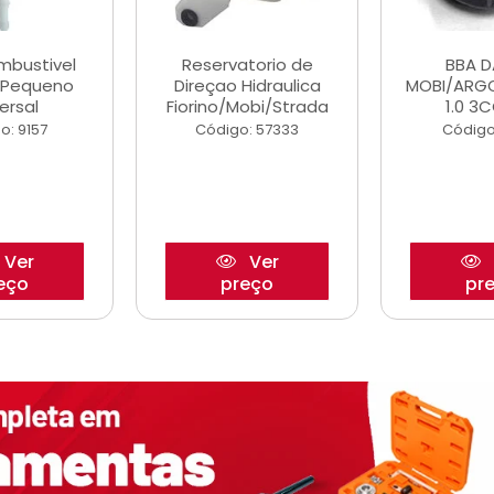
ombustivel
Reservatorio de
BBA 
o Pequeno
Direçao Hidraulica
MOBI/ARG
ersal
Fiorino/Mobi/Strada
1.0 3C
o: 9157
Código: 57333
Código
Ver
Ver
eço
preço
pr