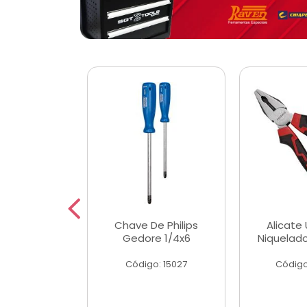
 Magnetica
Chave De Philips
Alicate 
ngular
Gedore 1/4x6
Niquelad
o: 56779
Código: 15027
Código