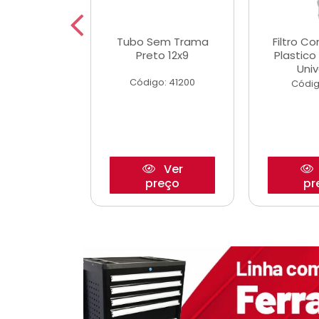
dro Roda
Tubo Sem Trama
Filtro C
,63mm
Preto 12x9
Plastic
o/Strada
Univ
Código: 41200
o: 27880
Códig
Ver
Ver
reço
preço
pr