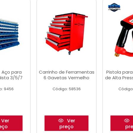
 Aço para
Carrinho de Ferramentas
Pistola par
ista 3/5/7
6 Gavetas Vermelho
de Alta Pre
o: 9456
Código: 58536
Código
Ver
Ver
eço
preço
pr