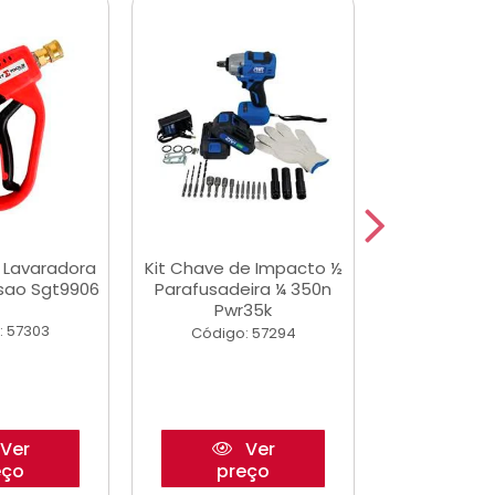
a Lavaradora
Kit Chave de Impacto ½
Adesivo Epox
ssao Sgt9906
Parafusadeira ¼ 350n
Transp.
Pwr35k
: 57303
Código:
Código: 57294
Ver
Ver
eço
preço
pre