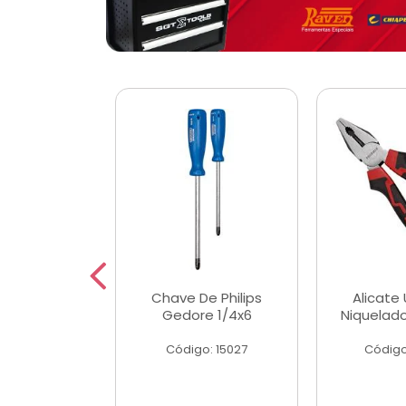
 Magnetica
Chave De Philips
Alicate 
ngular
Gedore 1/4x6
Niquelad
o: 56779
Código: 15027
Código