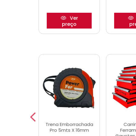
Ver
Ver
reço
preço
pr
De Corte
Trena Emborrachada
Carri
3/64x7/8
Pro 5mts X 16mm
Ferram
0x22,2mm
Gavetas