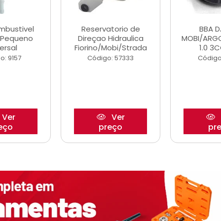
ombustivel
Reservatorio de
BBA 
o Pequeno
Direçao Hidraulica
MOBI/ARG
ersal
Fiorino/Mobi/Strada
1.0 3C
o: 9157
Código: 57333
Código
Ver
Ver
eço
preço
pr