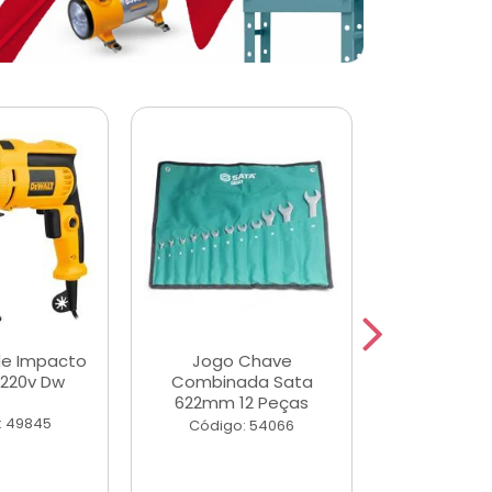
de Impacto
Jogo Chave
Jogo de Ch
 220v Dw
Combinada Sata
Longas e 
622mm 12 Peças
Peças
: 49845
Código: 54066
Código: