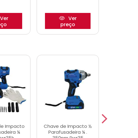
Ver
Ver
eço
preço
pre
de Impacto
Chave de Impacto ½
Jogo de C
sadeira ¼
Parafusadeira ¼ .
Fenda 
Pwr35k
350nm Pwr35
S3800