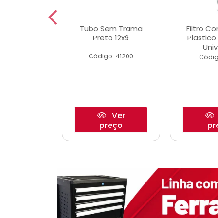
dro Roda
Tubo Sem Trama
Filtro C
,63mm
Preto 12x9
Plastic
o/Strada
Univ
Código: 41200
o: 27880
Códig
Ver
Ver
reço
preço
pr