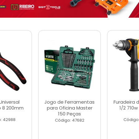
Universal
Jogo de Ferramentas
Furadeira 
o 8 200mm
para Oficina Master
1/2 710w
150 Peças
: 42988
Código
Código: 47682