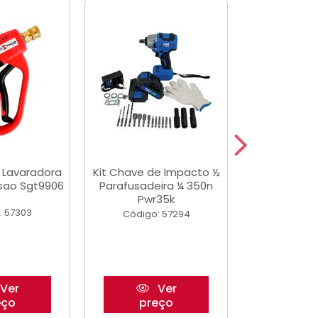
a Lavaradora
Kit Chave de Impacto ½
Adesivo Epox
ssao Sgt9906
Parafusadeira ¼ 350n
Transp.
Pwr35k
: 57303
Código:
Código: 57294
Ver
Ver
eço
preço
pre