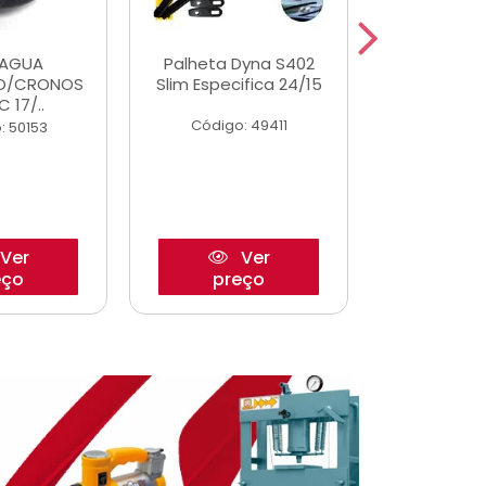
DAGUA
Palheta Dyna S402
Eixo P
O/CRONOS
Slim Especifica 24/15
Trambulad
C 17/..
05/
Código: 49411
: 50153
Código:
Ver
Ver
eço
preço
pre