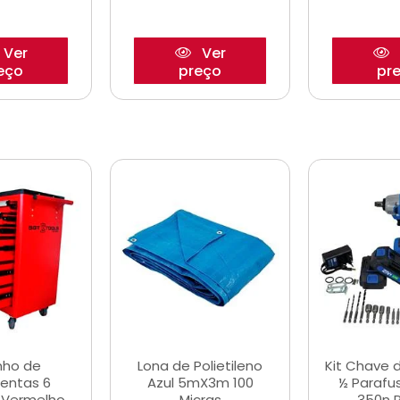
Ver
Ver
eço
preço
pr
nho de
Lona de Polietileno
Kit Chave 
entas 6
Azul 5mX3m 100
½ Parafu
 Vermelho
Micras
350n 