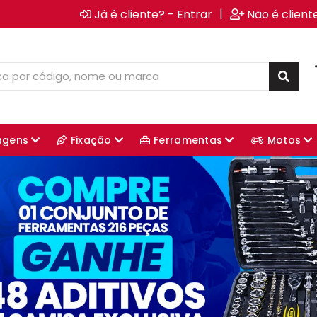
|
Já é cliente? - Entrar
Não é client
agens
Fixação
Ferramentas
Motos