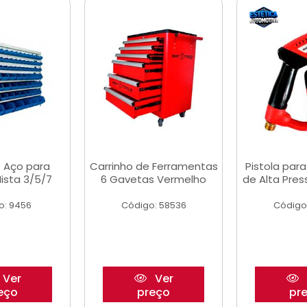
 Aço para
Carrinho de Ferramentas
Pistola par
ista 3/5/7
6 Gavetas Vermelho
de Alta Pre
o: 9456
Código: 58536
Código
Ver
Ver
eço
preço
pr