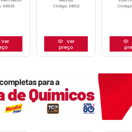
: 58536
Código: 58512
Código
Ver
Ver
eço
preço
pr