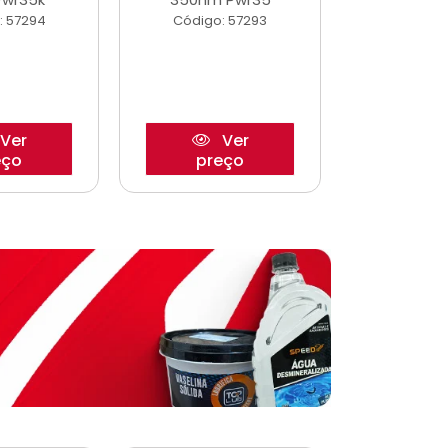
: 57294
Código: 57293
Código:
Ver
Ver
eço
preço
pre