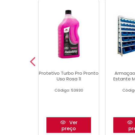
Multimec X3
Protetivo Turbo Pro Pronto
Armaçao
Uso Rosa 1l
Estante M
o: 50273
Código: 53930
Códig
Ver
Ver
reço
preço
pr