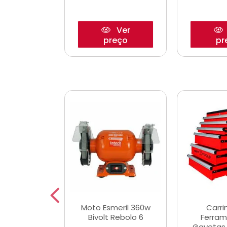
Ver
Ver
reço
preço
pr
e Chaves
Moto Esmeril 360w
Carri
ais Curtas
Bivolt Rebolo 6
Ferram
12mm com 9
Gavetas