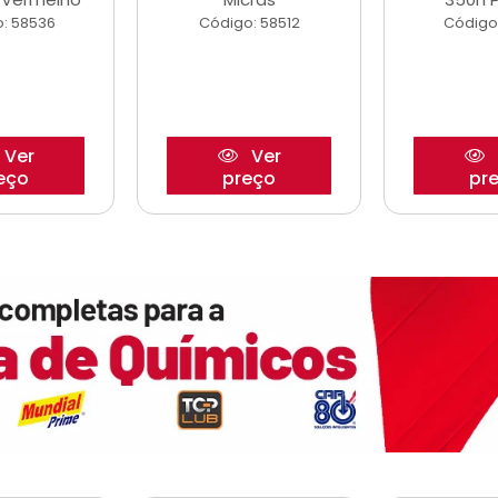
: 58536
Código: 58512
Código
Ver
Ver
eço
preço
pr