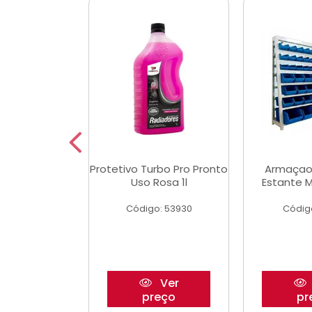
aulico Garrafa
Protetivo Turbo Pro Pronto
Armaçao
 Toneladas
Uso Rosa 1l
Estante M
o: 51655
Código: 53930
Códig
Ver
Ver
reço
preço
pr