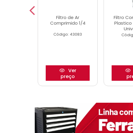
etor iwp176
Filtro de Ar
Filtro C
 1.0 05/
Comprimido 1/4
Plastic
Univ
o: 28425
Código: 43083
Códig
Ver
Ver
reço
preço
pr