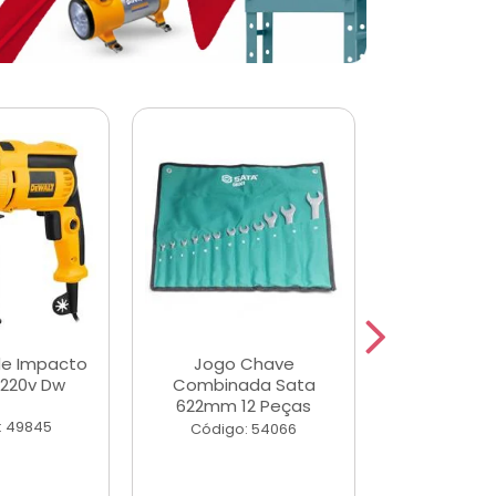
de Impacto
Jogo Chave
Jogo de Ch
 220v Dw
Combinada Sata
Longas e 
622mm 12 Peças
Peças
: 49845
Código: 54066
Código: