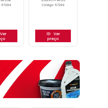
: 57294
Código: 57293
Código:
Ver
Ver
eço
preço
pre