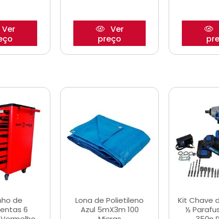
Ver
Ver
eço
preço
pr
nho de
Lona de Polietileno
Kit Chave 
entas 6
Azul 5mX3m 100
½ Parafu
 Vermelho
Micras
350n 