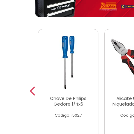
 Magnetica
Chave De Philips
Alicate 
ngular
Gedore 1/4x6
Niquelad
o: 56779
Código: 15027
Código