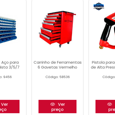
 Aço para
Carrinho de Ferramentas
Pistola par
ista 3/5/7
6 Gavetas Vermelho
de Alta Pre
o: 9456
Código: 58536
Código
Ver
Ver
eço
preço
pr