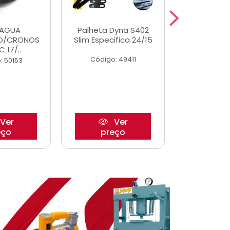
DAGUA
Palheta Dyna S402
Tapete U
O/CRONOS
Slim Especifica 24/15
Adaptad
C 17/..
Mode
Código: 49411
: 50153
Código:
Ver
Ver
eço
preço
pre