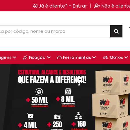
|
Já é cliente? - Entrar
Não é client
agens
Fixação
Ferramentas
Motos