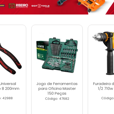
Universal
Jogo de Ferramentas
Furadeira 
o 8 200mm
para Oficina Master
1/2 710w
150 Peças
: 42988
Código
Código: 47682