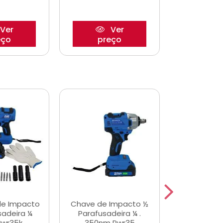
Ver
Ver
eço
preço
pre
de Impacto
Chave de Impacto ½
Jogo de C
sadeira ¼
Parafusadeira ¼ .
Fenda 
Pwr35k
350nm Pwr35
S3800