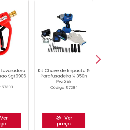
a Lavaradora
Kit Chave de Impacto ½
Jogo De Ferr
ssao Sgt9906
Parafusadeira ¼ 350n
Master 178 
Pwr35k
Ofic
: 57303
Código: 57294
Código:
Ver
Ver
eço
preço
pre