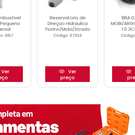
ombustivel
Reservatorio de
BBA 
o Pequeno
Direçao Hidraulica
MOBI/ARG
ersal
Fiorino/Mobi/Strada
1.0 3C
o: 9157
Código: 57333
Código
Ver
Ver
eço
preço
pr