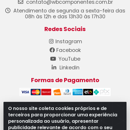
contato@wbcomponentes.com.br
Atendimento de segunda a sexta-feira das
08h às 12h e das 13h30 às 17h30
Redes Sociais
Instagram
Facebook
YouTube
Linkedin
Formas de Pagamento
O nosso site coleta cookies próprios e de
terceiros para proporcionar uma experiência
WB Componentes Automotivos LTDA - CNPJ
personalizada ao usuário, apresentar
08.528.393/0001-12 - Rua do Níquel, 667 - Parque
publicidade relevante de acordo com o seu
Oeste Industrial, Goiânia/GO - CEP 74375-660