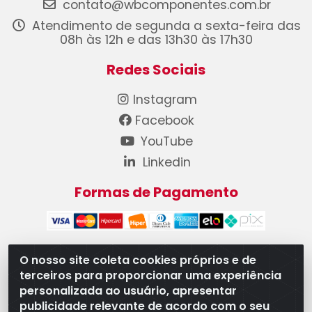
contato@wbcomponentes.com.br
Atendimento de segunda a sexta-feira das
08h às 12h e das 13h30 às 17h30
Redes Sociais
Instagram
Facebook
YouTube
Linkedin
Formas de Pagamento
O nosso site coleta cookies próprios e de
terceiros para proporcionar uma experiência
WB Componentes Automotivos LTDA - CNPJ
personalizada ao usuário, apresentar
08.528.393/0001-12 - Rua do Níquel, 667 - Parque
publicidade relevante de acordo com o seu
Oeste Industrial, Goiânia/GO - CEP 74375-660