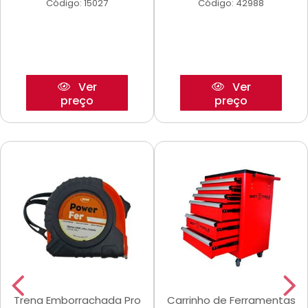
Código: 15027
Código: 42988
Ver
Ver
preço
preço
Trena Emborrachada Pro
Carrinho de Ferramentas