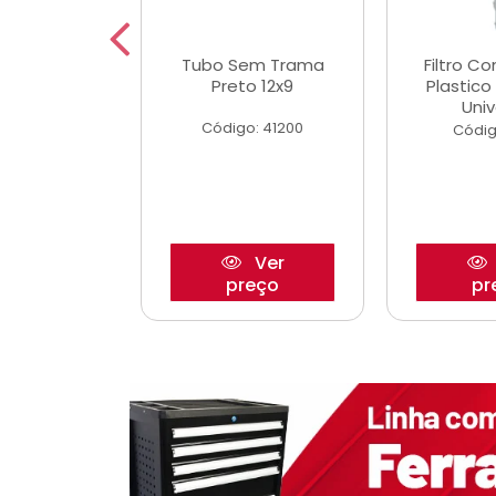
dro Roda
Tubo Sem Trama
Filtro C
,63mm
Preto 12x9
Plastic
o/Strada
Univ
Código: 41200
o: 27880
Códig
Ver
Ver
reço
preço
pr