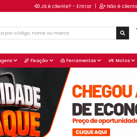
|
Já é cliente? - Entrar
Não é client
agens
Fixação
Ferramentas
Motos