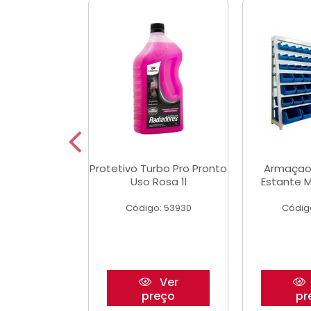
Multimec X3
Protetivo Turbo Pro Pronto
Armaçao
Uso Rosa 1l
Estante M
o: 50273
Código: 53930
Códig
Ver
Ver
reço
preço
pr