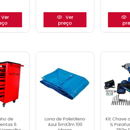
Ver
Ver
eço
preço
pr
nho de
Lona de Polietileno
Kit Chave 
entas 6
Azul 5mX3m 100
½ Parafu
 Vermelho
Micras
350n 