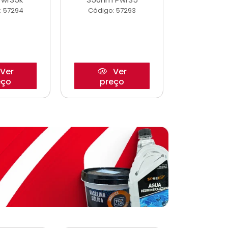
: 57294
Código: 57293
Código:
Ver
Ver
eço
preço
pre