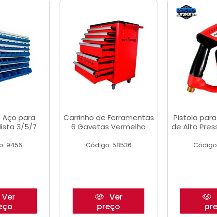
 Aço para
Carrinho de Ferramentas
Pistola par
ista 3/5/7
6 Gavetas Vermelho
de Alta Pre
o: 9456
Código: 58536
Código
Ver
Ver
eço
preço
pr