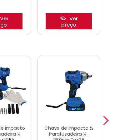
Ver
Ver
eço
preço
pre
de Impacto
Chave de Impacto ½
Jogo de C
sadeira ¼
Parafusadeira ¼ .
Fenda 
Pwr35k
350nm Pwr35
S3800