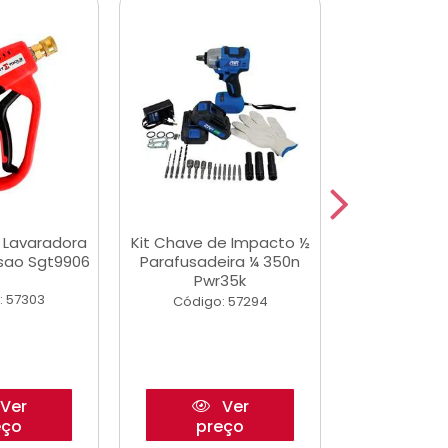
a Lavaradora
Kit Chave de Impacto ½
Adesivo Epox
ssao Sgt9906
Parafusadeira ¼ 350n
Transp.
Pwr35k
: 57303
Código:
Código: 57294
Ver
Ver
eço
preço
pre