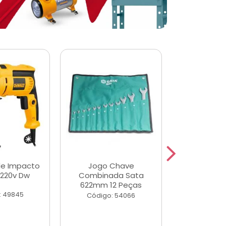
de Impacto
Jogo Chave
Jogo de Ch
 220v Dw
Combinada Sata
Longas e 
622mm 12 Peças
Peças
: 49845
Código: 54066
Código: