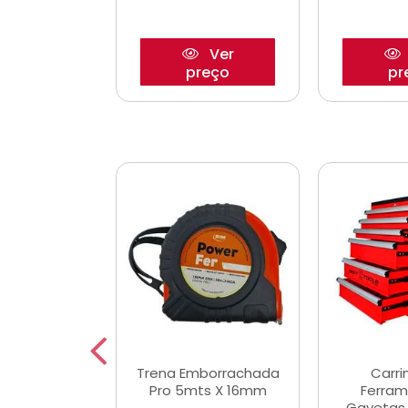
Ver
Ver
reço
preço
pr
De Corte
Trena Emborrachada
Carri
3/64x7/8
Pro 5mts X 16mm
Ferram
0x22,2mm
Gavetas