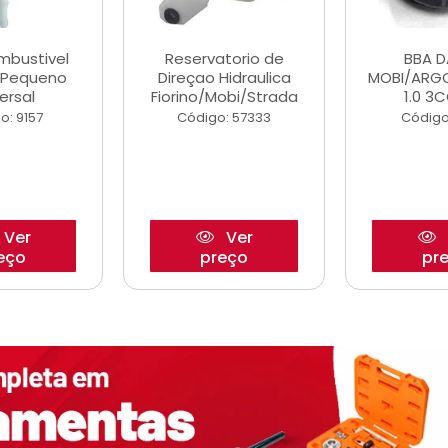
ombustivel
Reservatorio de
BBA 
o Pequeno
Direçao Hidraulica
MOBI/ARG
ersal
Fiorino/Mobi/Strada
1.0 3C
o: 9157
Código: 57333
Código
Ver
Ver
eço
preço
pr