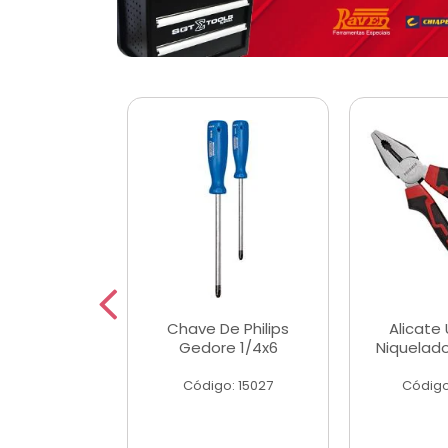
 Magnetica
Chave De Philips
Alicate 
ngular
Gedore 1/4x6
Niquelad
o: 56779
Código: 15027
Código