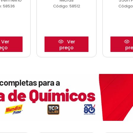
: 58536
Código: 58512
Código
Ver
Ver
eço
preço
pr