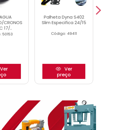
DAGUA
Palheta Dyna S402
Eixo P
O/CRONOS
Slim Especifica 24/15
Trambulad
C 17/..
05/
Código: 49411
: 50153
Código:
Ver
Ver
eço
preço
pre