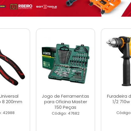
Universal
Jogo de Ferramentas
Furadeira 
o 8 200mm
para Oficina Master
1/2 710w
150 Peças
: 42988
Código
Código: 47682