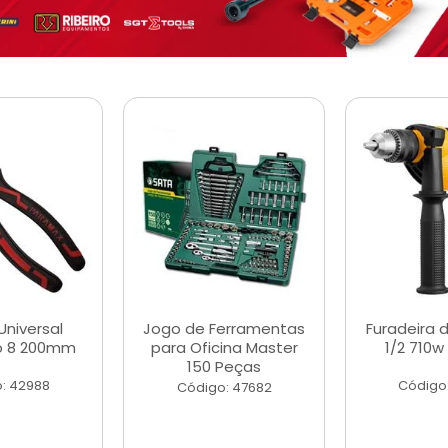
Universal
Jogo de Ferramentas
Furadeira 
o 8 200mm
para Oficina Master
1/2 710w
150 Peças
: 42988
Código
Código: 47682