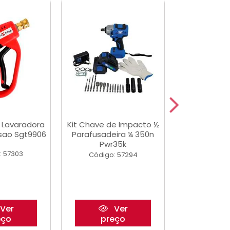
a Lavaradora
Kit Chave de Impacto ½
Adesivo Epox
ssao Sgt9906
Parafusadeira ¼ 350n
Transp.
Pwr35k
: 57303
Código:
Código: 57294
Ver
Ver
eço
preço
pre