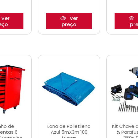
Ver
Ver
eço
preço
pr
nho de
Lona de Polietileno
Kit Chave 
entas 6
Azul 5mX3m 100
½ Parafu
 Vermelho
Micras
350n 