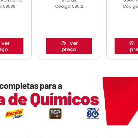
: 58536
Código: 58512
Código
Ver
Ver
eço
preço
pr