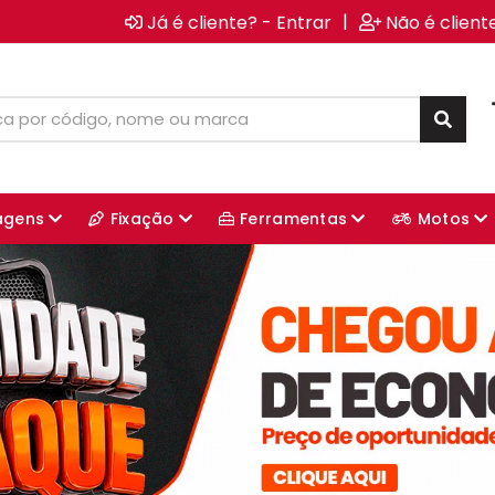
|
Já é cliente? - Entrar
Não é client
agens
Fixação
Ferramentas
Motos