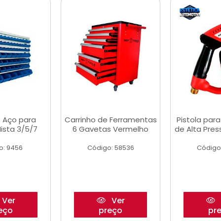
 Aço para
Carrinho de Ferramentas
Pistola par
ista 3/5/7
6 Gavetas Vermelho
de Alta Pre
o: 9456
Código: 58536
Código
Ver
Ver
eço
preço
pr