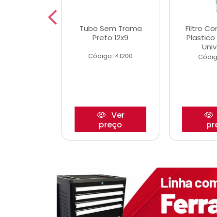
dro Roda
Tubo Sem Trama
Filtro C
,63mm
Preto 12x9
Plastic
o/Strada
Univ
Código: 41200
o: 27880
Códig
Ver
Ver
reço
preço
pr