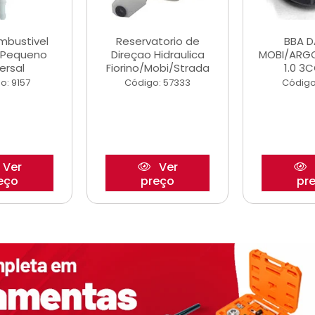
ombustivel
Reservatorio de
BBA 
o Pequeno
Direçao Hidraulica
MOBI/ARG
ersal
Fiorino/Mobi/Strada
1.0 3C
o: 9157
Código: 57333
Código
Ver
Ver
eço
preço
pr