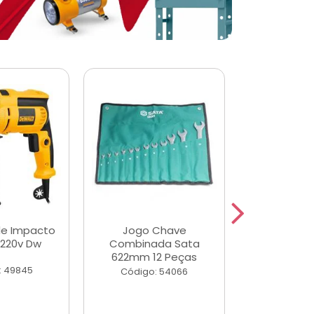
de Impacto
Jogo Chave
Jogo de Ch
 220v Dw
Combinada Sata
Longas e 
622mm 12 Peças
Peças
: 49845
Código: 54066
Código: