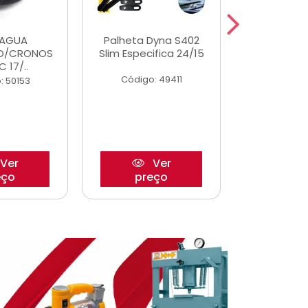
DAGUA
Palheta Dyna S402
Eixo P
O/CRONOS
Slim Especifica 24/15
Trambulad
C 17/..
05/
Código: 49411
: 50153
Código:
Ver
Ver
eço
preço
pre