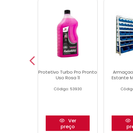
Multimec X3
Protetivo Turbo Pro Pronto
Armaçao
Uso Rosa 1l
Estante M
o: 50273
Código: 53930
Códig
Ver
Ver
reço
preço
pr