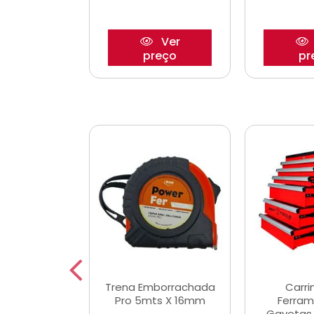
Ver
Ver
reço
preço
pr
De Corte
Trena Emborrachada
Carri
3/64x7/8
Pro 5mts X 16mm
Ferram
0x22,2mm
Gavetas