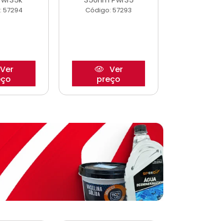
: 57294
Código: 57293
Código:
Ver
Ver
eço
preço
pre