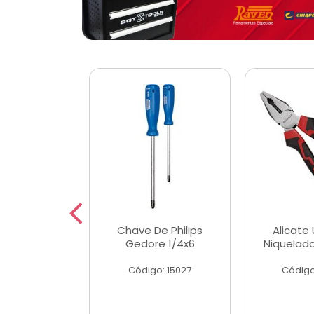
 Magnetica
Chave De Philips
Alicate 
ngular
Gedore 1/4x6
Niquelad
o: 56779
Código: 15027
Código