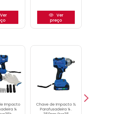
Ver
Ver
eço
preço
pre
de Impacto
Chave de Impacto ½
Jogo de C
sadeira ¼
Parafusadeira ¼ .
Fenda 
Pwr35k
350nm Pwr35
S3800