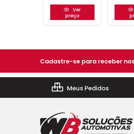
Ver
Ver
preço
preço
p
Cadastre-se para receber nos
Meus Pedidos