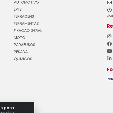
AUTOMOTIVO
EPI'S
das
FERRAGENS
FERRAMENTAS
Re
FIXACAO GERAL
MOTO
PARAFUSOS
PESADA
QUIMICOS
F
os para