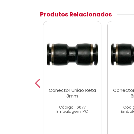
Produtos Relacionados
or Uniao Reta
Conector Uniao Reta
Conector
10mm
8mm
digo: 16078
Código: 16077
Códig
alagem: PC
Embalagem: PC
Embal