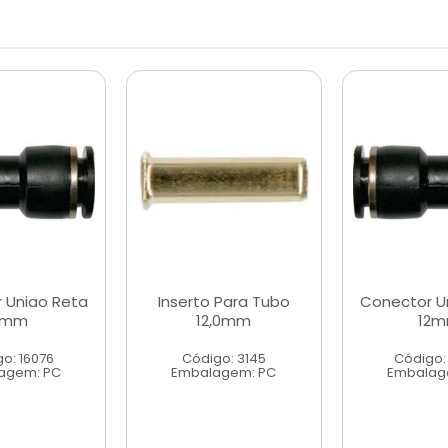
 Uniao Reta
Inserto Para Tubo
Conector U
6mm
12,0mm
12
o: 16076
Código: 3145
Código:
agem: PC
Embalagem: PC
Embalag