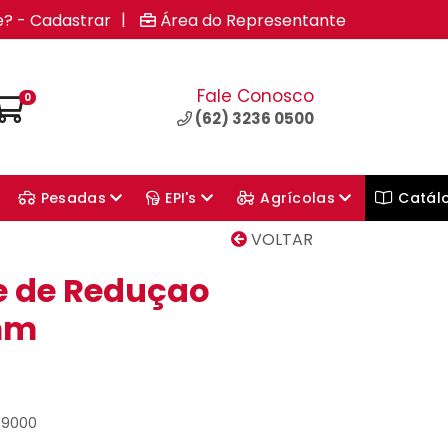
|
e? - Cadastrar
Área do Representante
Fale Conosco
0
(62) 3236 0500
Pesadas
EPI's
Agrícolas
Catál
VOLTAR
e de Reduçao
mm
39000