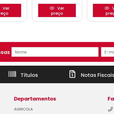
Ver
Ver
V
reço
preço
pre
sas ofertas!
Títulos
Notas Fiscai
Departamentos
Fa
AGRICOLA