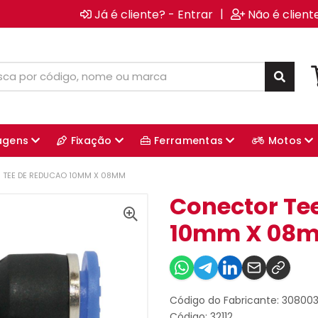
|
Já é cliente? - Entrar
Não é client
agens
Fixação
Ferramentas
Motos
TEE DE REDUCAO 10MM X 08MM
Conector Te
10mm X 08
Código do Fabricante: 30800
Código: 32112