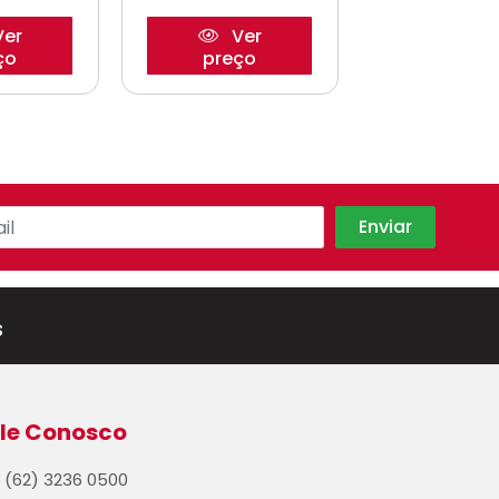
er
Ver
Ve
ço
preço
preço
s
le Conosco
(62) 3236 0500