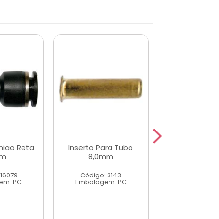
niao Reta
Inserto Para Tubo
Conector Uni
mm
8,0mm
10mm
 16079
Código: 3143
Código: 16
em: PC
Embalagem: PC
Embalagem