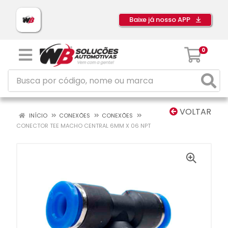
Baixe já nosso APP
0
VOLTAR
INÍCIO
CONEXÕES
CONEXÕES
CONECTOR TEE MACHO CENTRAL 6MM X 06 NPT