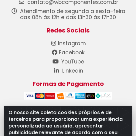
contato@wbcomponentes.com.br
Atendimento de segunda a sexta-feira
das 08h às 12h e das 13h30 às 17h30
Redes Sociais
Instagram
Facebook
YouTube
Linkedin
Formas de Pagamento
O nosso site coleta cookies próprios e de
terceiros para proporcionar uma experiência
WB Componentes Automotivos LTDA - CNPJ
personalizada ao usuário, apresentar
08.528.393/0001-12 - Rua do Níquel, 667 - Parque
publicidade relevante de acordo com o seu
Oeste Industrial, Goiânia/GO - CEP 74375-660