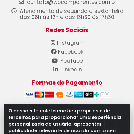
contato@wbcomponentes.com.br
Atendimento de segunda a sexta-feira
das 08h às 12h e das 13h30 às 17h30
Redes Sociais
Instagram
Facebook
YouTube
Linkedin
Formas de Pagamento
O nosso site coleta cookies próprios e de
terceiros para proporcionar uma experiência
WB Componentes Automotivos LTDA - CNPJ
personalizada ao usuário, apresentar
08.528.393/0001-12 - Rua do Níquel, 667 - Parque
publicidade relevante de acordo com o seu
Oeste Industrial, Goiânia/GO - CEP 74375-660