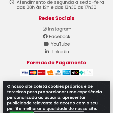
Atendimento de segunda a sexta-feira
das 08h às 12h e das 13h30 às 17h30
Redes Sociais
Instagram
Facebook
YouTube
Linkedin
Formas de Pagamento
O nosso site coleta cookies próprios e de
terceiros para proporcionar uma experiência
WB Componentes Automotivos LTDA - CNPJ
personalizada ao usuário, apresentar
08.528.393/0001-12 - Rua do Níquel, 667 - Parque
publicidade relevante de acordo com o seu
Oeste Industrial, Goiânia/GO - CEP 74375-660
perfil e melhorar a qualidade do nosso site.