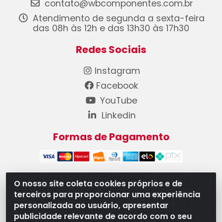
contato@wbcomponentes.com.br
Atendimento de segunda a sexta-feira
das 08h às 12h e das 13h30 às 17h30
Redes Sociais
Instagram
Facebook
YouTube
Linkedin
Formas de Pagamento
O nosso site coleta cookies próprios e de
terceiros para proporcionar uma experiência
WB Componentes Automotivos LTDA - CNPJ
personalizada ao usuário, apresentar
08.528.393/0001-12 - Rua do Níquel, 667 - Parque
publicidade relevante de acordo com o seu
Oeste Industrial, Goiânia/GO - CEP 74375-660