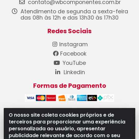
contato@wbcomponentes.com.br
Atendimento de segunda a sexta-feira
das 08h às 12h e das 13h30 às 17h30
Redes Sociais
Instagram
Facebook
YouTube
Linkedin
Formas de Pagamento
O nosso site coleta cookies próprios e de
terceiros para proporcionar uma experiência
WB Componentes Automotivos LTDA - CNPJ
personalizada ao usuário, apresentar
08.528.393/0001-12 - Rua do Níquel, 667 - Parque
publicidade relevante de acordo com o seu
Oeste Industrial, Goiânia/GO - CEP 74375-660