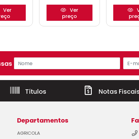
Ver
Ver
V
reço
preço
pre
sas ofertas!
Títulos
Notas Fiscai
Departamentos
Fa
AGRICOLA