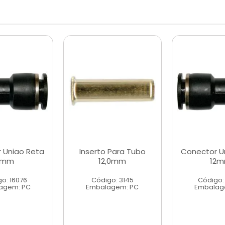
 Uniao Reta
Inserto Para Tubo
Conector U
6mm
12,0mm
12
o: 16076
Código: 3145
Código:
agem: PC
Embalagem: PC
Embalag