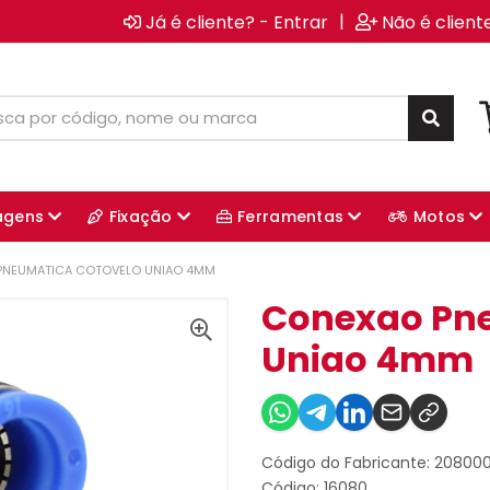
|
Já é cliente? - Entrar
Não é client
agens
Fixação
Ferramentas
Motos
PNEUMATICA COTOVELO UNIAO 4MM
Conexao Pne
Uniao 4mm
Código do Fabricante: 20800
Código: 16080