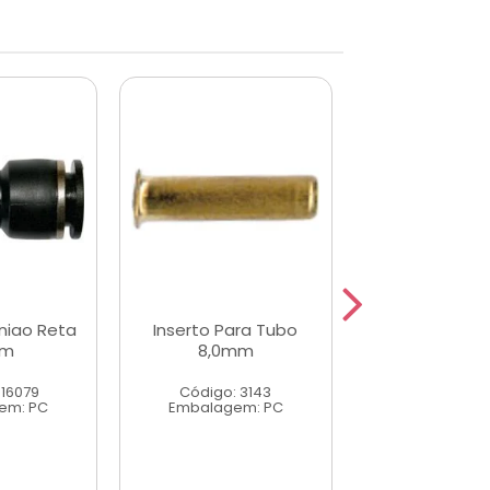
niao Reta
Inserto Para Tubo
Conector Uni
mm
8,0mm
10mm
 16079
Código: 3143
Código: 16
em: PC
Embalagem: PC
Embalagem