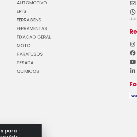
AUTOMOTIVO
EPI'S
das
FERRAGENS
FERRAMENTAS
Re
FIXACAO GERAL
MOTO
PARAFUSOS
PESADA
QUIMICOS
F
os para