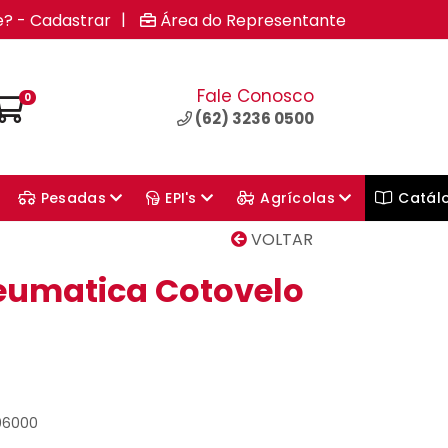
|
e? - Cadastrar
Área do Representante
Fale Conosco
0
(62) 3236 0500
Pesadas
EPI's
Agrícolas
Catál
VOLTAR
umatica Cotovelo
06000