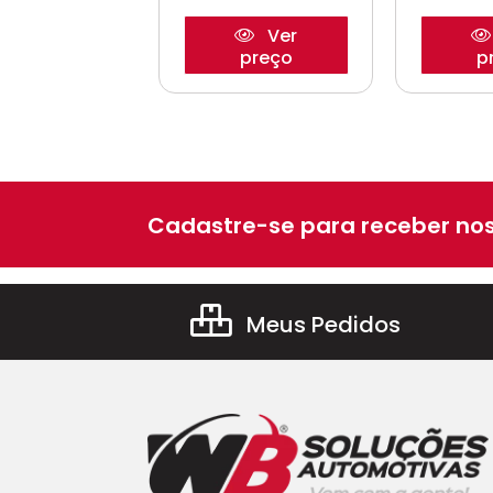
Ver
Ver
preço
preço
p
Cadastre-se para receber nos
Meus Pedidos