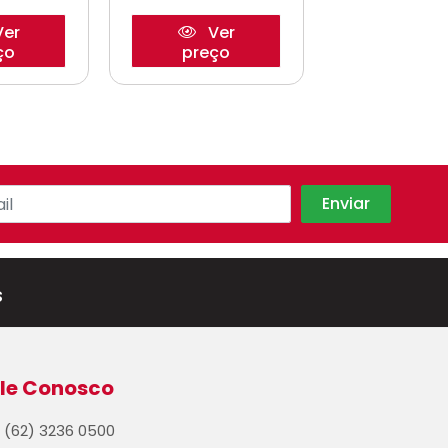
er
Ver
Ve
ço
preço
preço
s
le Conosco
(62) 3236 0500