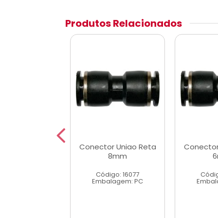
Produtos Relacionados
or Uniao Reta
Conector Uniao Reta
Conector
10mm
8mm
digo: 16078
Código: 16077
Códig
alagem: PC
Embalagem: PC
Embal