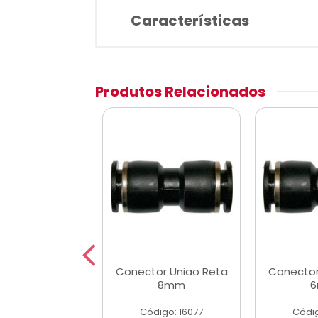
Características
Produtos Relacionados
or Uniao Reta
Conector Uniao Reta
Conector
10mm
8mm
digo: 16078
Código: 16077
Códig