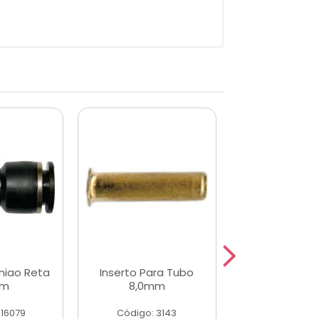
niao Reta
Inserto Para Tubo
Conector Uni
mm
8,0mm
10mm
 16079
Código: 3143
Código: 16