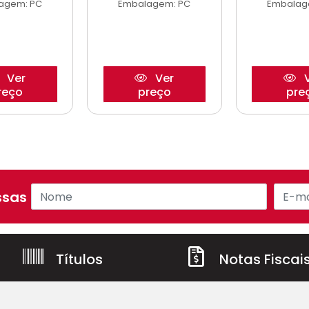
agem: PC
Embalagem: PC
Embalag
Ver
Ver
V
reço
preço
pre
sas ofertas!
Títulos
Notas Fiscai