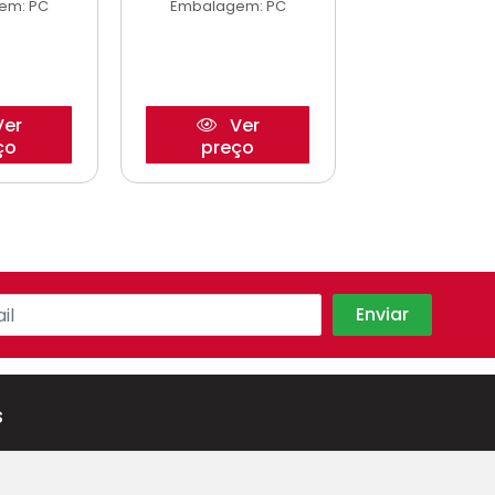
em: PC
Embalagem: PC
Embalagem
er
Ver
Ve
ço
preço
preço
s