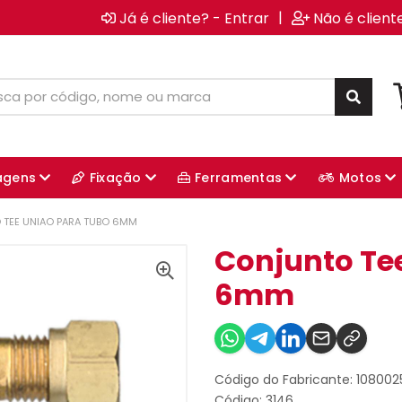
|
Já é cliente? - Entrar
Não é client
agens
Fixação
Ferramentas
Motos
TEE UNIAO PARA TUBO 6MM
Conjunto Te
6mm
Código do Fabricante: 10800
Código: 3146