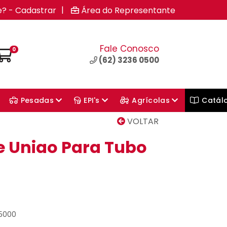
|
e? - Cadastrar
Área do Representante
Fale Conosco
0
(62) 3236 0500
Pesadas
EPI's
Agrícolas
Catál
VOLTAR
e Uniao Para Tubo
25000