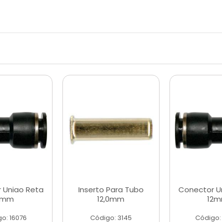
 Uniao Reta
Inserto Para Tubo
Conector U
6mm
12,0mm
12
o: 16076
Código: 3145
Código: