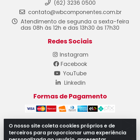
(62) 3236 0500
contato@wbcomponentes.com.br
Atendimento de segunda a sexta-feira
das 08h às 12h e das 13h30 às 17h30
Redes Sociais
Instagram
Facebook
YouTube
Linkedin
Formas de Pagamento
O nosso site coleta cookies próprios e de
terceiros para proporcionar uma experiência
WB Componentes Automotivos LTDA - CNPJ
personalizada ao usuário, apresentar
08.528.393/0001-12 - Rua do Níquel, 667 - Parque