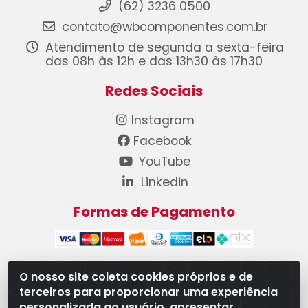
(62) 3236 0500
contato@wbcomponentes.com.br
Atendimento de segunda a sexta-feira
das 08h às 12h e das 13h30 às 17h30
Redes Sociais
Instagram
Facebook
YouTube
Linkedin
Formas de Pagamento
O nosso site coleta cookies próprios e de
terceiros para proporcionar uma experiência
WB Componentes Automotivos LTDA - CNPJ
personalizada ao usuário, apresentar
08.528.393/0001-12 - Rua do Níquel, 667 - Parque