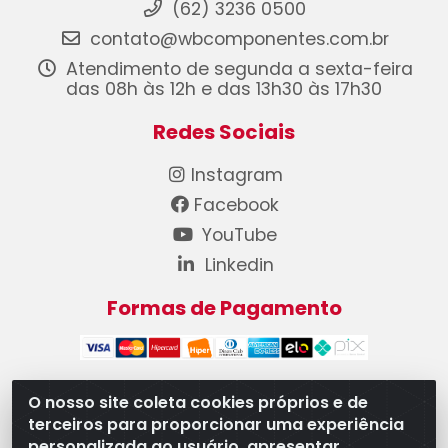
(62) 3236 0500
contato@wbcomponentes.com.br
Atendimento de segunda a sexta-feira
das 08h às 12h e das 13h30 às 17h30
Redes Sociais
Instagram
Facebook
YouTube
Linkedin
Formas de Pagamento
O nosso site coleta cookies próprios e de
terceiros para proporcionar uma experiência
WB Componentes Automotivos LTDA - CNPJ
personalizada ao usuário, apresentar
08.528.393/0001-12 - Rua do Níquel, 667 - Parque