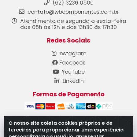
(62) 3236 0500
contato@wbcomponentes.com.br
Atendimento de segunda a sexta-feira
das 08h às 12h e das 13h30 às 17h30
Redes Sociais
Instagram
Facebook
YouTube
Linkedin
Formas de Pagamento
O nosso site coleta cookies próprios e de
terceiros para proporcionar uma experiência
WB Componentes Automotivos LTDA - CNPJ
personalizada ao usuário, apresentar
08.528.393/0001-12 - Rua do Níquel, 667 - Parque