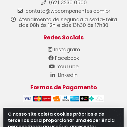
(62) 3236 0500
contato@wbcomponentes.com.br
Atendimento de segunda a sexta-feira
das 08h às 12h e das 13h30 às 17h30
Redes Sociais
Instagram
Facebook
YouTube
Linkedin
Formas de Pagamento
O nosso site coleta cookies próprios e de
terceiros para proporcionar uma experiência
WB Componentes Automotivos LTDA - CNPJ
personalizada ao usuário, apresentar
08.528.393/0001-12 - Rua do Níquel, 667 - Parque