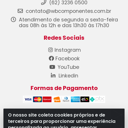
(62) 3236 0500
contato@wbcomponentes.com.br
Atendimento de segunda a sexta-feira
das 08h às 12h e das 13h30 às 17h30
Redes Sociais
Instagram
Facebook
YouTube
Linkedin
Formas de Pagamento
O nosso site coleta cookies próprios e de
terceiros para proporcionar uma experiência
WB Componentes Automotivos LTDA - CNPJ
personalizada ao usuário, apresentar
08.528.393/0001-12 - Rua do Níquel, 667 - Parque