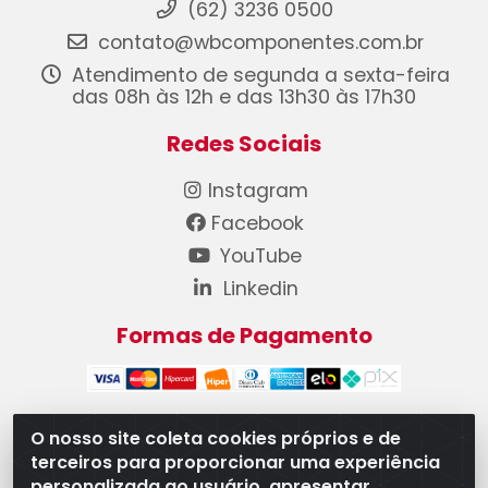
(62) 3236 0500
contato@wbcomponentes.com.br
Atendimento de segunda a sexta-feira
das 08h às 12h e das 13h30 às 17h30
Redes Sociais
Instagram
Facebook
YouTube
Linkedin
Formas de Pagamento
O nosso site coleta cookies próprios e de
terceiros para proporcionar uma experiência
WB Componentes Automotivos LTDA - CNPJ
personalizada ao usuário, apresentar
08.528.393/0001-12 - Rua do Níquel, 667 - Parque