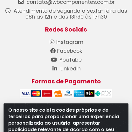
contato@wbcomponentes.com.br
Atendimento de segunda a sexta-feira das
08h às 12h e das 13h30 às 17h30
Redes Sociais
Instagram
Facebook
YouTube
Linkedin
Formas de Pagamento
O nosso site coleta cookies próprios e de
terceiros para proporcionar uma experiência
WB Componentes Automotivos LTDA - CNPJ
personalizada ao usuário, apresentar
08.528.393/0001-12 - Rua do Níquel, 667 - Parque
publicidade relevante de acordo com o seu
Oeste Industrial, Goiânia/GO - CEP 74375-660