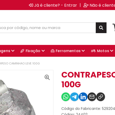
|
Já é cliente? - Entrar
Não é client
agens
Fixação
Ferramentas
Motos
PESO CAMINHAO LEVE 100G
CONTRAPESO
100G
Código do Fabricante: 52920
Código: 24402