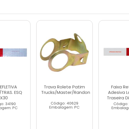
REFLETIVA
Trava Rolete Patim
Faixa Re
/TRAS. ESQ
Trucks/Master/Randon
Adesiva L
X30
Traseira D
Código: 40629
o: 34190
Código:
Embalagem: PC
agem: PC
Embalag