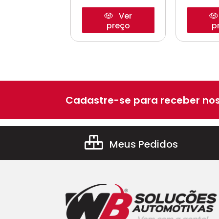
Ver
Ver
preço
preço
p
Cadastre-se para receber nos
Meus Pedidos