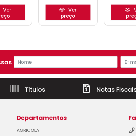
Ver
Ver
V
reço
preço
pre
sas ofertas!
Títulos
Notas Fiscai
Departamentos
Fa
AGRICOLA