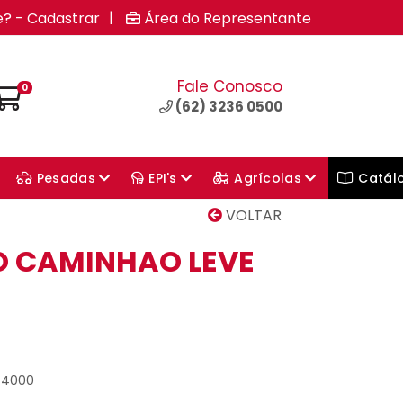
|
e? - Cadastrar
Área do Representante
Fale Conosco
0
(62) 3236 0500
Pesadas
EPI's
Agrícolas
Catál
VOLTAR
 CAMINHAO LEVE
44000