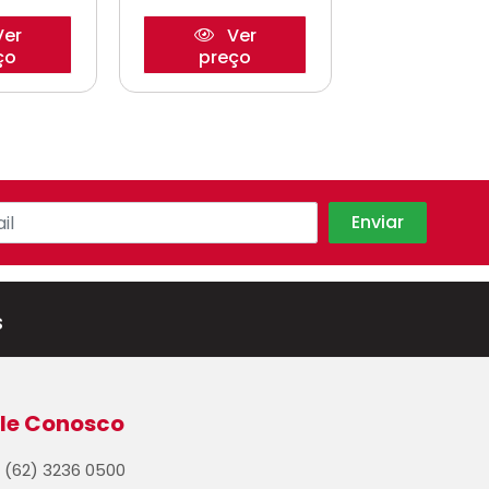
er
Ver
Ve
ço
preço
preço
s
le Conosco
(62) 3236 0500