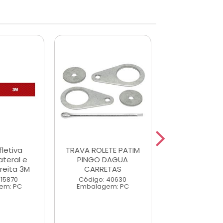
fletiva
TRAVA ROLETE PATIM
Faixa Refle
ateral e
PINGO DAGUA
Adesiva Late
ireita 3M
CARRETAS
Traseira Esqu
 15870
Código: 40630
Código: 15
em: PC
Embalagem: PC
Embalagem