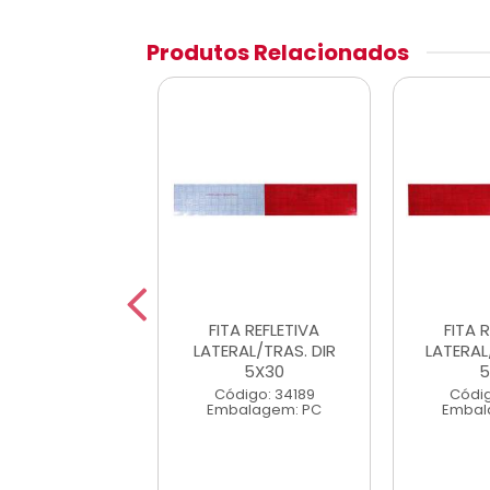
Produtos Relacionados
xa Refletiva
FITA REFLETIVA
FITA 
va Lateral e
LATERAL/TRAS. DIR
LATERAL
ra Esquerda 3M
5X30
5
digo: 15869
Código: 34189
Códig
alagem: PC
Embalagem: PC
Embal