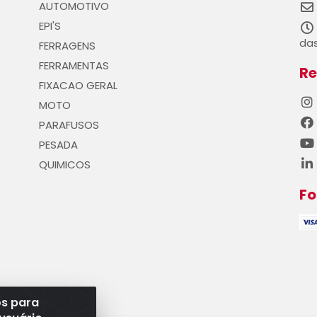
AUTOMOTIVO
EPI'S
das
FERRAGENS
FERRAMENTAS
Re
FIXACAO GERAL
MOTO
PARAFUSOS
PESADA
QUIMICOS
F
os para