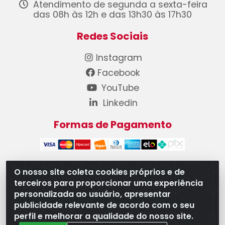
Atendimento de segunda a sexta-feira
das 08h às 12h e das 13h30 às 17h30
Redes Sociais
Instagram
Facebook
YouTube
Linkedin
Formas de Pagamento
O nosso site coleta cookies próprios e de
terceiros para proporcionar uma experiência
WB Componentes Automotivos LTDA - CNPJ
personalizada ao usuário, apresentar
08.528.393/0001-12 - Rua do Níquel, 667 - Parque
publicidade relevante de acordo com o seu
Oeste Industrial, Goiânia/GO - CEP 74375-660
perfil e melhorar a qualidade do nosso site.