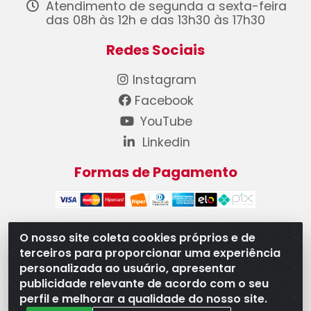
Atendimento de segunda a sexta-feira
das 08h às 12h e das 13h30 às 17h30
Redes Sociais
Instagram
Facebook
YouTube
Linkedin
Formas de Pagamento
O nosso site coleta cookies próprios e de
terceiros para proporcionar uma experiência
WB Componentes Automotivos LTDA - CNPJ
personalizada ao usuário, apresentar
08.528.393/0001-12 - Rua do Níquel, 667 - Parque
publicidade relevante de acordo com o seu
Oeste Industrial, Goiânia/GO - CEP 74375-660
perfil e melhorar a qualidade do nosso site.