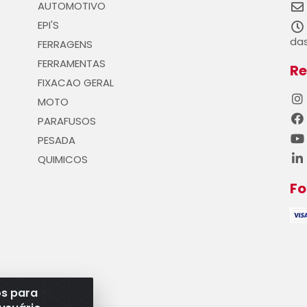
AUTOMOTIVO
EPI'S
das
FERRAGENS
FERRAMENTAS
Re
FIXACAO GERAL
MOTO
PARAFUSOS
PESADA
QUIMICOS
F
os para