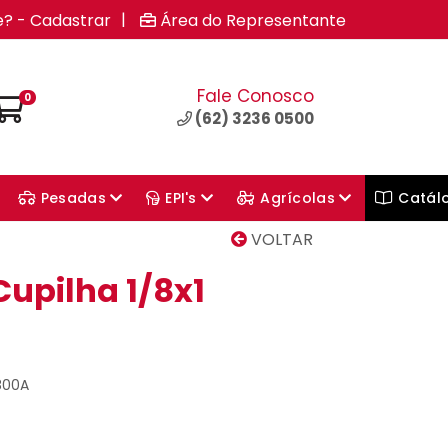
|
e? - Cadastrar
Área do Representante
Fale Conosco
0
(62) 3236 0500
Pesadas
EPI's
Agrícolas
Catál
VOLTAR
upilha 1/8x1
800A