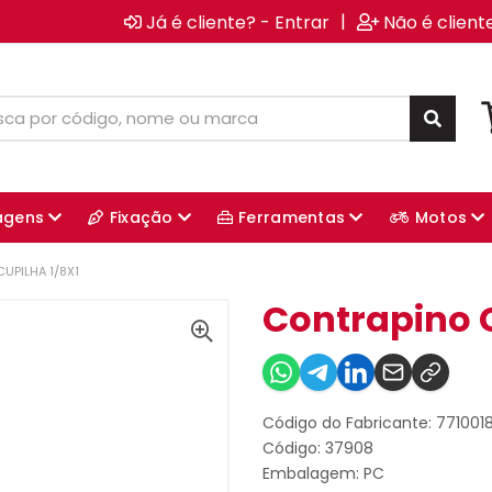
|
Já é cliente? - Entrar
Não é client
agens
Fixação
Ferramentas
Motos
UPILHA 1/8X1
Contrapino C
Código do Fabricante: 771001
Código: 37908
Embalagem: PC