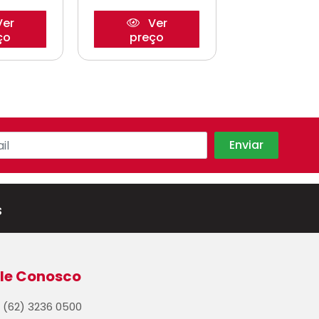
er
Ver
Ve
ço
preço
preço
s
le Conosco
(62) 3236 0500