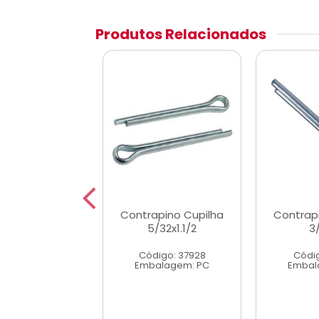
Produtos Relacionados
apino Cupilha
Contrapino Cupilha
Contrap
5/32x2
5/32x1.1/2
3
digo: 37925
Código: 37928
Códig
alagem: PC
Embalagem: PC
Embal