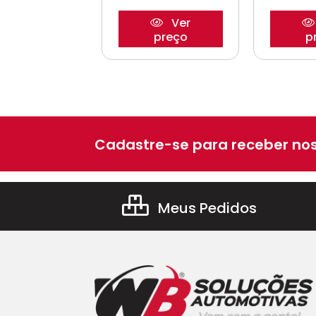
Ver
Ver
preço
preço
p
Cadastre-se para receber nos
Meus Pedidos