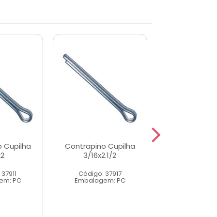
 Cupilha
Contrapino Cupilha
Contrapino C
x2
3/16x2.1/2
5/32x2
 37911
Código: 37917
Código: 37
em: PC
Embalagem: PC
Embalagem