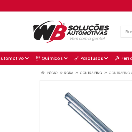
Automotivo
Químicos
Parafusos
Ferr
INÍCIO
RODA
CONTRA PINO
CONTRAPINO C