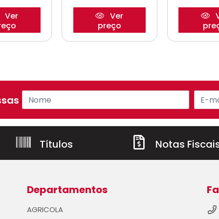
Ver
Ver
V
reço
preço
pre
sas ofertas!
Títulos
Notas Fiscai
Departamentos
Fa
AGRICOLA