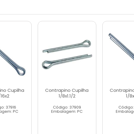
ino Cupilha
Contrapino Cupilha
Contrapino
/16x2
1/8x1.1/2
1/8
o: 37916
Código: 37909
Código:
agem: PC
Embalagem: PC
Embalag