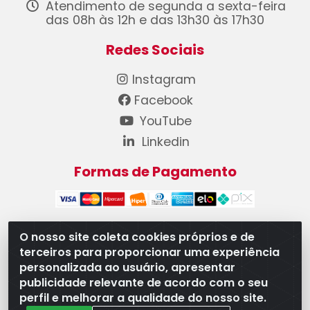
Atendimento de segunda a sexta-feira
das 08h às 12h e das 13h30 às 17h30
Redes Sociais
Instagram
Facebook
YouTube
Linkedin
Formas de Pagamento
O nosso site coleta cookies próprios e de
terceiros para proporcionar uma experiência
WB Componentes Automotivos LTDA - CNPJ
personalizada ao usuário, apresentar
08.528.393/0001-12 - Rua do Níquel, 667 - Parque
publicidade relevante de acordo com o seu
Oeste Industrial, Goiânia/GO - CEP 74375-660
perfil e melhorar a qualidade do nosso site.