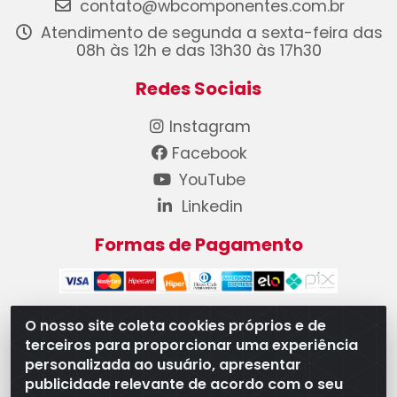
contato@wbcomponentes.com.br
Atendimento de segunda a sexta-feira das
08h às 12h e das 13h30 às 17h30
Redes Sociais
Instagram
Facebook
YouTube
Linkedin
Formas de Pagamento
O nosso site coleta cookies próprios e de
terceiros para proporcionar uma experiência
WB Componentes Automotivos LTDA - CNPJ
personalizada ao usuário, apresentar
08.528.393/0001-12 - Rua do Níquel, 667 - Parque
publicidade relevante de acordo com o seu
Oeste Industrial, Goiânia/GO - CEP 74375-660