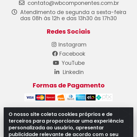
contato@wbcomponentes.com.br
Atendimento de segunda a sexta-feira
das 08h às 12h e das 13h30 às 17h30
Redes Sociais
Instagram
Facebook
YouTube
Linkedin
Formas de Pagamento
O nosso site coleta cookies próprios e de
terceiros para proporcionar uma experiência
WB Componentes Automotivos LTDA - CNPJ
personalizada ao usuário, apresentar
08.528.393/0001-12 - Rua do Níquel, 667 - Parque
publicidade relevante de acordo com o seu
Oeste Industrial, Goiânia/GO - CEP 74375-660