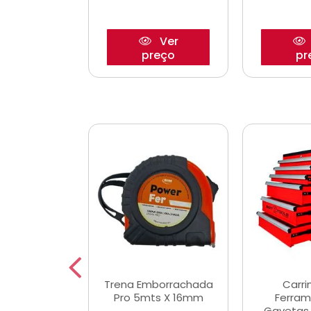
Ver
Ver
reço
preço
pr
De Corte
Trena Emborrachada
Carri
3/64x7/8
Pro 5mts X 16mm
Ferram
0x22,2mm
Gavetas