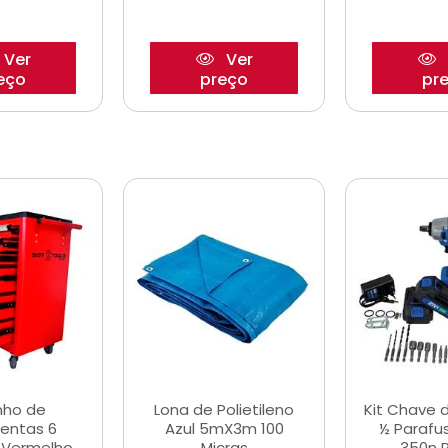
Ver
Ver
eço
preço
pr
nho de
Lona de Polietileno
Kit Chave 
entas 6
Azul 5mX3m 100
½ Parafu
 Vermelho
Micras
350n 