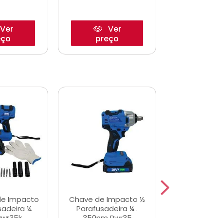
Ver
Ver
eço
preço
pre
de Impacto
Chave de Impacto ½
Jogo de C
sadeira ¼
Parafusadeira ¼ .
Fenda 
Pwr35k
350nm Pwr35
S3800