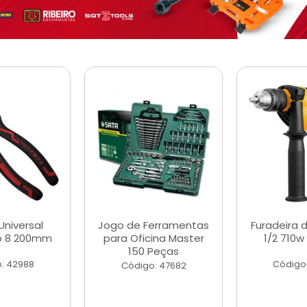
Universal
Jogo de Ferramentas
Furadeira 
o 8 200mm
para Oficina Master
1/2 710w
150 Peças
: 42988
Código
Código: 47682