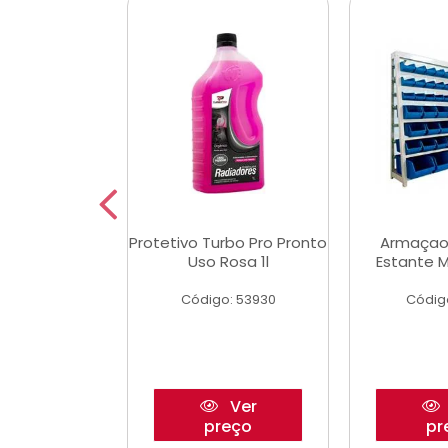
Multimec X3
Protetivo Turbo Pro Pronto
Armaçao
Uso Rosa 1l
Estante M
o: 50273
Código: 53930
Códig
Ver
Ver
reço
preço
pr