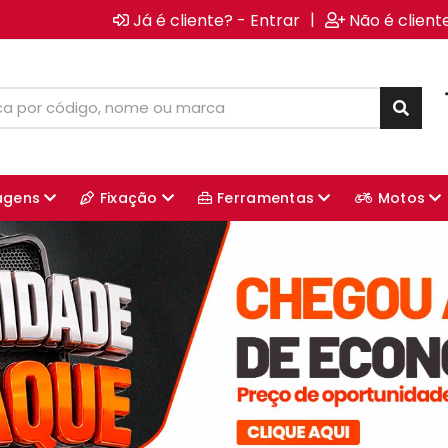
|
Já é cliente? - Entrar
Não é client
agens
Fixação
Ferramentas
Motos