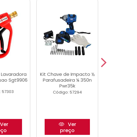
a Lavaradora
Kit Chave de Impacto ½
Adesivo Epox
ssao Sgt9906
Parafusadeira ¼ 350n
Transp.
Pwr35k
: 57303
Código:
Código: 57294
Ver
Ver
eço
preço
pre