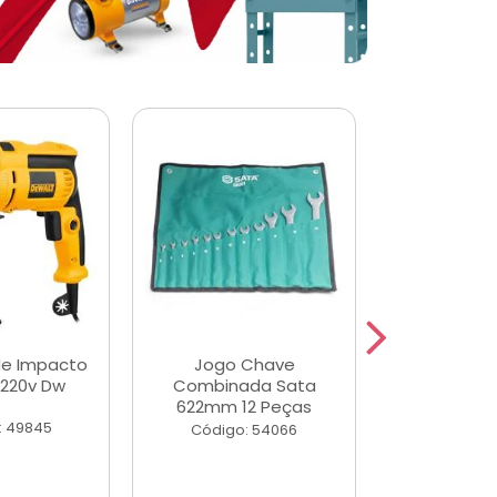
de Impacto
Jogo Chave
Jogo de Ch
 220v Dw
Combinada Sata
Longas e 
622mm 12 Peças
Peças
: 49845
Código: 54066
Código: