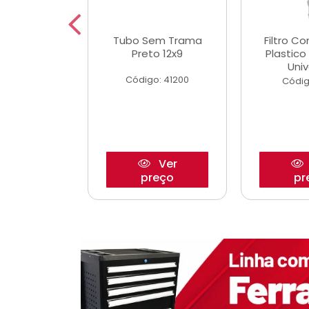
dro Roda
Tubo Sem Trama
Filtro C
,63mm
Preto 12x9
Plastic
o/Strada
Univ
Código: 41200
o: 27880
Códig
Ver
Ver
reço
preço
pr