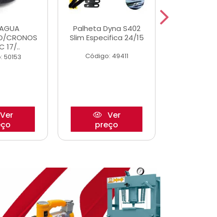
DAGUA
Palheta Dyna S402
Eixo P
O/CRONOS
Slim Especifica 24/15
Trambulad
C 17/..
05/
Código: 49411
: 50153
Código:
Ver
Ver
eço
preço
pre