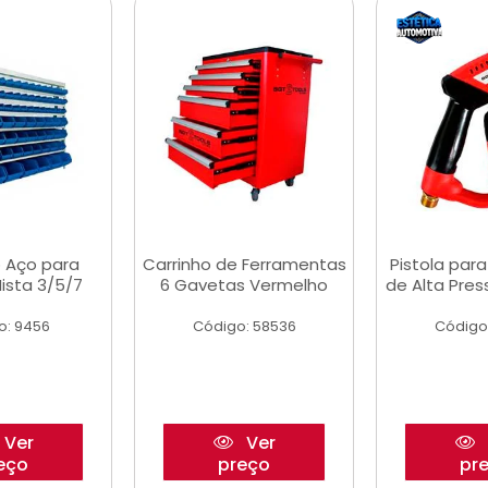
 Aço para
Carrinho de Ferramentas
Pistola par
ista 3/5/7
6 Gavetas Vermelho
de Alta Pre
o: 9456
Código: 58536
Código
Ver
Ver
eço
preço
pr