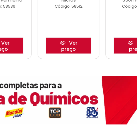
: 58536
Código: 58512
Código
Ver
Ver
eço
preço
pr