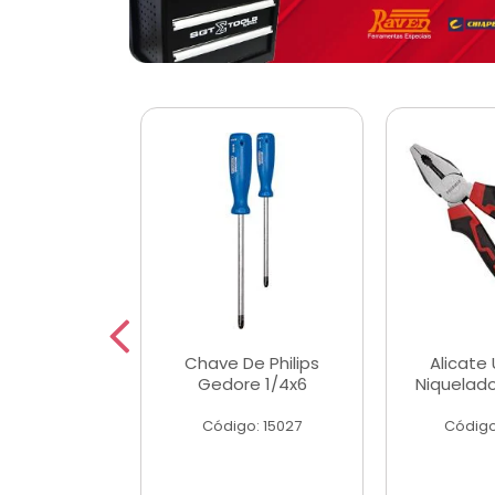
 Magnetica
Chave De Philips
Alicate 
ngular
Gedore 1/4x6
Niquelad
o: 56779
Código: 15027
Código