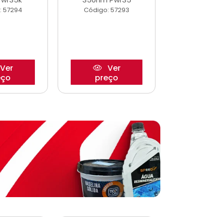
: 57294
Código: 57293
Código:
Ver
Ver
eço
preço
pre