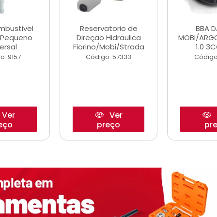
ombustivel
Reservatorio de
BBA 
o Pequeno
Direçao Hidraulica
MOBI/ARG
ersal
Fiorino/Mobi/Strada
1.0 3C
o: 9157
Código: 57333
Código
Ver
Ver
eço
preço
pr