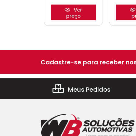
Ver
Ver
preço
preço
p
Cadastre-se para receber nos
Meus Pedidos