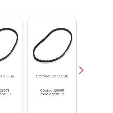
m V C68
Correia Em V C90
Correia Em 
 28673
Código: 28695
Código: 28
em: PC
Embalagem: PC
Embalagem