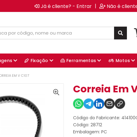
|
Já é cliente? - Entrar
Não é client
agens
Fixação
Ferramentas
Motos
ORREIA EM V C107
Correia Em V
Código do Fabricante: 414100
Código: 28712
Embalagem: PC