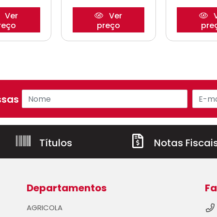
Ver
Ver
V
reço
preço
pre
sas ofertas!
Títulos
Notas Fiscai
Departamentos
Fa
AGRICOLA