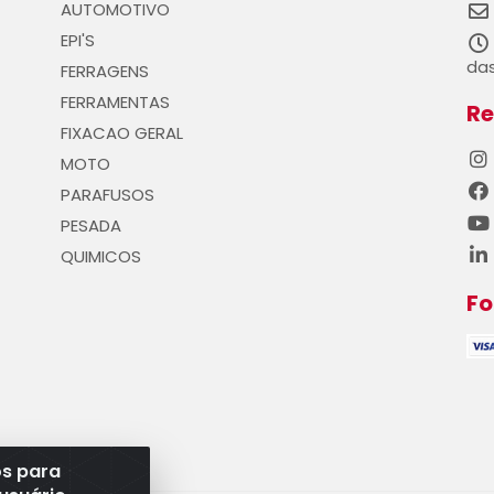
AUTOMOTIVO
EPI'S
das
FERRAGENS
FERRAMENTAS
Re
FIXACAO GERAL
MOTO
PARAFUSOS
PESADA
QUIMICOS
F
os para