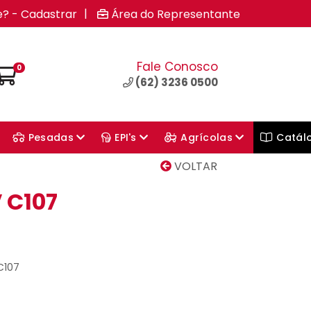
|
e? - Cadastrar
Área do Representante
Fale Conosco
0
(62) 3236 0500
Pesadas
EPI's
Agrícolas
Catál
VOLTAR
 C107
C107