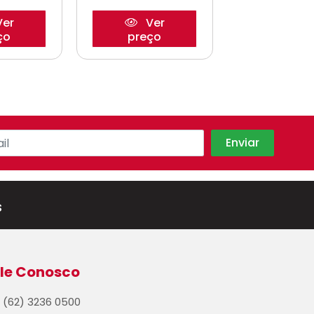
er
Ver
Ve
ço
preço
preço
s
le Conosco
(62) 3236 0500