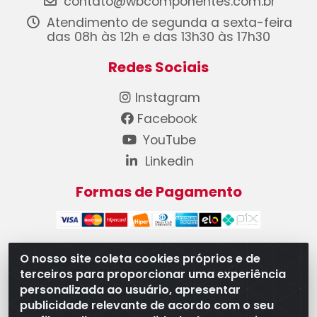
contato@wbcomponentes.com.br
Atendimento de segunda a sexta-feira
das 08h às 12h e das 13h30 às 17h30
Redes Sociais
Instagram
Facebook
YouTube
Linkedin
Formas de Pagamento
O nosso site coleta cookies próprios e de
terceiros para proporcionar uma experiência
WB Componentes Automotivos LTDA - CNPJ
personalizada ao usuário, apresentar
08.528.393/0001-12 - Rua do Níquel, 667 - Parque
publicidade relevante de acordo com o seu
Oeste Industrial, Goiânia/GO - CEP 74375-660