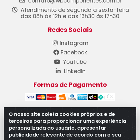
contato@wbcomponentes.com.br
Atendimento de segunda a sexta-feira
das 08h às 12h e das 13h30 às 17h30
Redes Sociais
Instagram
Facebook
YouTube
Linkedin
Formas de Pagamento
O nosso site coleta cookies próprios e de
terceiros para proporcionar uma experiência
WB Componentes Automotivos LTDA - CNPJ
personalizada ao usuário, apresentar
08.528.393/0001-12 - Rua do Níquel, 667 - Parque
publicidade relevante de acordo com o seu
Oeste Industrial, Goiânia/GO - CEP 74375-660