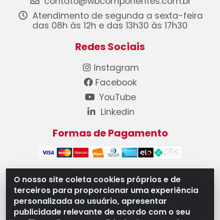
contato@wbcomponentes.com.br
Atendimento de segunda a sexta-feira
das 08h às 12h e das 13h30 às 17h30
Redes Sociais
Instagram
Facebook
YouTube
Linkedin
Formas de Pagamento
O nosso site coleta cookies próprios e de
terceiros para proporcionar uma experiência
WB Componentes Automotivos LTDA - CNPJ
personalizada ao usuário, apresentar
08.528.393/0001-12 - Rua do Níquel, 667 - Parque
publicidade relevante de acordo com o seu
Oeste Industrial, Goiânia/GO - CEP 74375-660