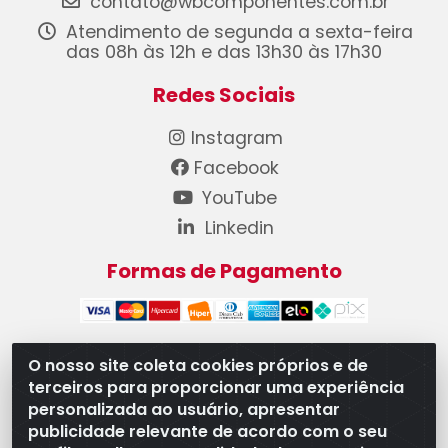
contato@wbcomponentes.com.br
Atendimento de segunda a sexta-feira
das 08h às 12h e das 13h30 às 17h30
Redes Sociais
Instagram
Facebook
YouTube
Linkedin
Formas de Pagamento
O nosso site coleta cookies próprios e de
terceiros para proporcionar uma experiência
WB Componentes Automotivos LTDA - CNPJ
personalizada ao usuário, apresentar
08.528.393/0001-12 - Rua do Níquel, 667 - Parque
publicidade relevante de acordo com o seu
Oeste Industrial, Goiânia/GO - CEP 74375-660