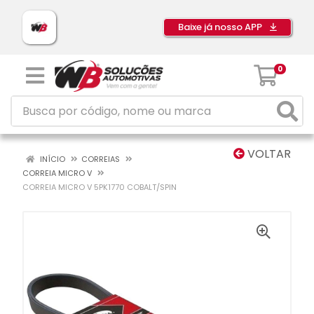
Baixe já nosso APP
0
VOLTAR
INÍCIO
CORREIAS
CORREIA MICRO V
CORREIA MICRO V 5PK1770 COBALT/SPIN