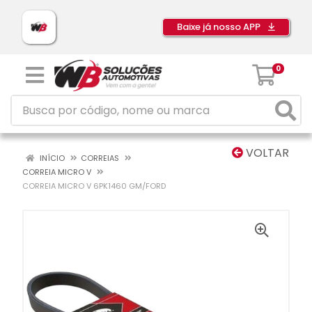
Baixe já nosso APP
0
VOLTAR
INÍCIO
CORREIAS
CORREIA MICRO V
CORREIA MICRO V 6PK1460 GM/FORD