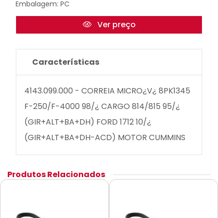
Embalagem: PC
Ver preço
Características
4143.099.000 - CORREIA MICRO¿V¿ 8PK1345
F-250/F-4000 98/¿ CARGO 814/815 95/¿
(GIR+ALT+BA+DH) FORD 1712 10/¿
(GIR+ALT+BA+DH-ACD) MOTOR CUMMINS
Produtos Relacionados