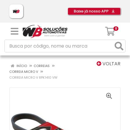
Baixe já nosso APP
0
VOLTAR
INÍCIO
CORREIAS
CORREIA MICRO V
CORREIA MICRO V 8PK1410 VW