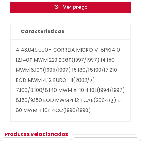
Ver preço
Características
4143.049.000 - CORREIA MICRO"V" 8PK1410
12.140T MWM 229 EC6T(1997/1997) 14.150
MWM 6.10T(1995/1997) 15.180/15.190/17.210
EOD MWM 4.12 EURO-III(2002/¿)
7.100/8.100/8.140 MWM X-10 4.10L(1994/1997)
8.150/9.150 EOD MWM 4.12 TCAE(2004/¿) L-
80 MWM 4.10T 4CC(1996/1998)
Produtos Relacionados