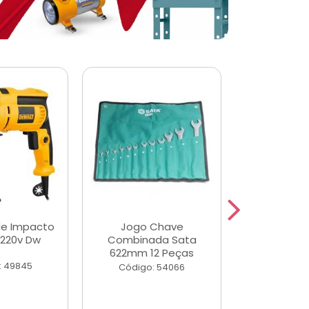
de Impacto
Jogo Chave
Jogo de Ch
 220v Dw
Combinada Sata
Longas e 
622mm 12 Peças
Peças
: 49845
Código: 54066
Código: