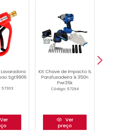
a Lavaradora
Kit Chave de Impacto ½
Adesivo Epox
ssao Sgt9906
Parafusadeira ¼ 350n
Transp.
Pwr35k
: 57303
Código:
Código: 57294
Ver
Ver
eço
preço
pre