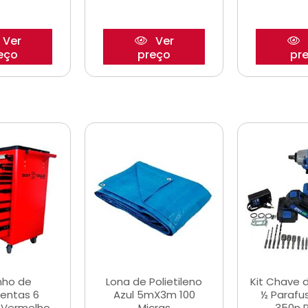
Ver
Ver
eço
preço
pr
nho de
Lona de Polietileno
Kit Chave 
entas 6
Azul 5mX3m 100
½ Parafu
 Vermelho
Micras
350n 