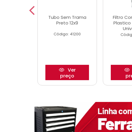
dro Roda
Tubo Sem Trama
Filtro C
,63mm
Preto 12x9
Plastic
o/Strada
Univ
Código: 41200
o: 27880
Códig
Ver
Ver
reço
preço
pr