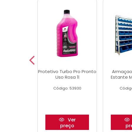
Multimec X3
Protetivo Turbo Pro Pronto
Armaçao
Uso Rosa 1l
Estante M
o: 50273
Código: 53930
Códig
Ver
Ver
reço
preço
pr