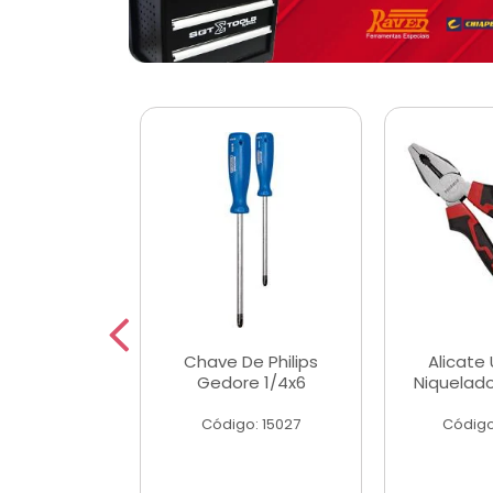
 Magnetica
Chave De Philips
Alicate 
ngular
Gedore 1/4x6
Niquelad
o: 56779
Código: 15027
Código