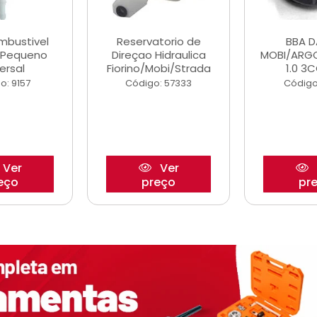
ombustivel
Reservatorio de
BBA 
o Pequeno
Direçao Hidraulica
MOBI/ARG
ersal
Fiorino/Mobi/Strada
1.0 3C
o: 9157
Código: 57333
Código
Ver
Ver
eço
preço
pr