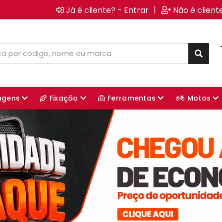
|
Já é cliente? - Entrar
Não é client
agens
Fixação
Ferramentas
Motos