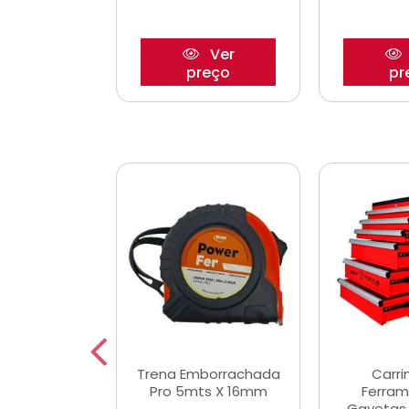
Ver
Ver
reço
preço
pr
De Corte
Trena Emborrachada
Carri
3/64x7/8
Pro 5mts X 16mm
Ferram
0x22,2mm
Gavetas