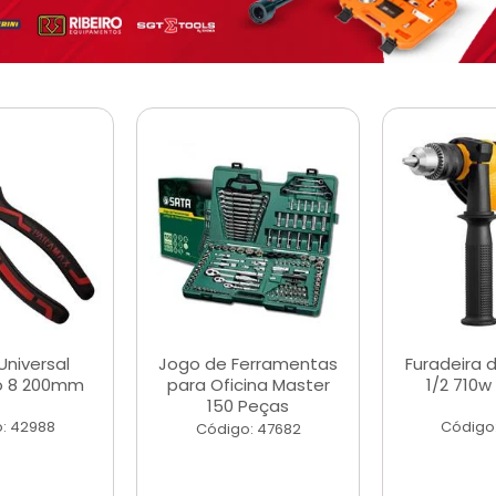
Universal
Jogo de Ferramentas
Furadeira 
o 8 200mm
para Oficina Master
1/2 710w
150 Peças
: 42988
Código
Código: 47682