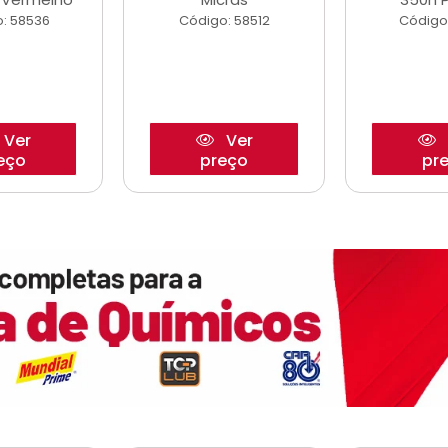
: 58536
Código: 58512
Código
Ver
Ver
eço
preço
pr