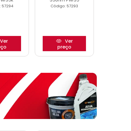
: 57294
Código: 57293
Código:
Ver
Ver
eço
preço
pre