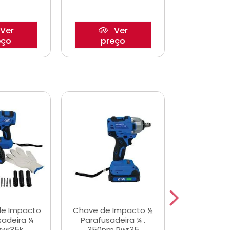
Ver
Ver
eço
preço
pre
de Impacto
Chave de Impacto ½
Jogo de C
sadeira ¼
Parafusadeira ¼ .
Fenda 
Pwr35k
350nm Pwr35
S3800