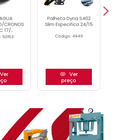
DAGUA
Palheta Dyna S402
Eixo P
O/CRONOS
Slim Especifica 24/15
Trambulad
C 17/..
05/
Código: 49411
: 50153
Código:
Ver
Ver
eço
preço
pre