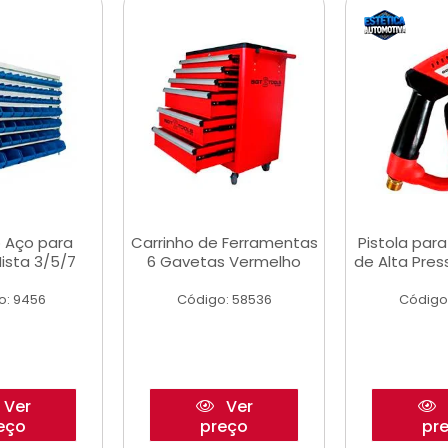
 Aço para
Carrinho de Ferramentas
Pistola par
ista 3/5/7
6 Gavetas Vermelho
de Alta Pre
o: 9456
Código: 58536
Código
Ver
Ver
eço
preço
pr