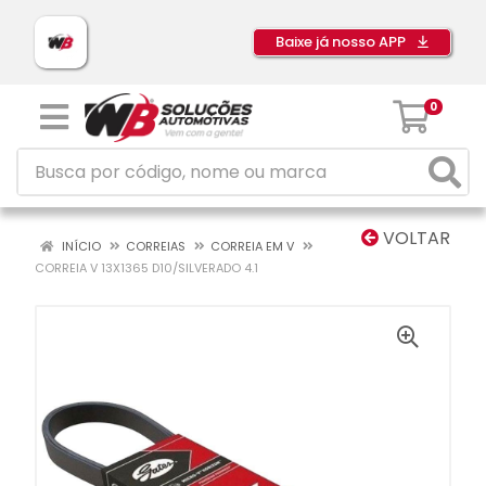
Baixe já nosso APP
0
VOLTAR
INÍCIO
CORREIAS
CORREIA EM V
CORREIA V 13X1365 D10/SILVERADO 4.1